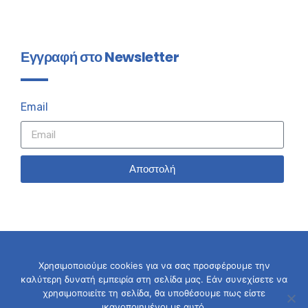
Εγγραφή στο Newsletter
Email
Αποστολή
Χρησιμοποιούμε cookies για να σας προσφέρουμε την
καλύτερη δυνατή εμπειρία στη σελίδα μας. Εάν συνεχίσετε να
© 2026 Σταύρος Καλαφάτης
χρησιμοποιείτε τη σελίδα, θα υποθέσουμε πως είστε
ικανοποιημένοι με αυτό.