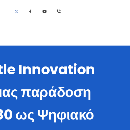
tle Innovation
α μας παράδοση
030 ως Ψηφιακό