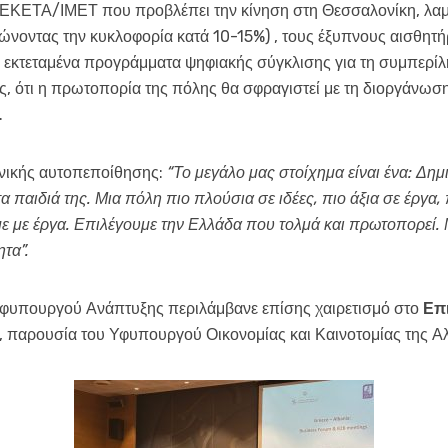
υ ΕΚΕΤΑ/ΙΜΕΤ που προβλέπει την κίνηση στη Θεσσαλονίκη, λα
ειώνοντας την κυκλοφορία κατά 10-15%) , τους έξυπνους αισθ
τα εκτεταμένα προγράμματα ψηφιακής σύγκλισης για τη συμπερί
, ότι η πρωτοπορία της πόλης θα σφραγιστεί με τη διοργάνωση
.
θνικής αυτοπεποίθησης:
“Το μεγάλο μας στοίχημα είναι ένα: Δη
τα παιδιά της. Μια πόλη πιο πλούσια σε ιδέες, πιο άξια σε έργα
ε με έργα. Επιλέγουμε την Ελλάδα που τολμά και πρωτοπορεί. Μα
ητα”
.
Υφυπουργού Ανάπτυξης περιλάμβανε επίσης χαιρετισμό στο
Επ
παρουσία του Υφυπουργού Οικονομίας και Καινοτομίας της Αλ