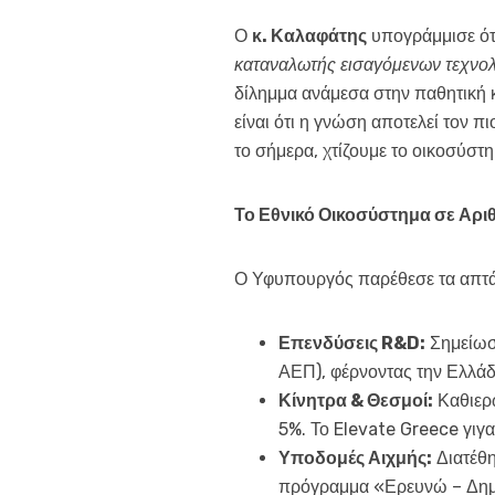
Ο
κ. Καλαφάτης
υπογράμμισε ότ
καταναλωτής εισαγόμενων τεχνολο
δίλημμα ανάμεσα στην παθητική 
είναι ότι η γνώση αποτελεί τον π
το σήμερα, χτίζουμε το οικοσύστη
Το Εθνικό Οικοσύστημα σε Αρι
Ο Υφυπουργός παρέθεσε τα απτά
Επενδύσεις
R
&
D
:
Σημείωσα
ΑΕΠ), φέρνοντας την Ελλά
Κίνητρα & Θεσμοί:
Καθιερ
5%. Το Elevate Greece γιγα
Υποδομές Αιχμής:
Διατέθη
πρόγραμμα «Ερευνώ – Δημι