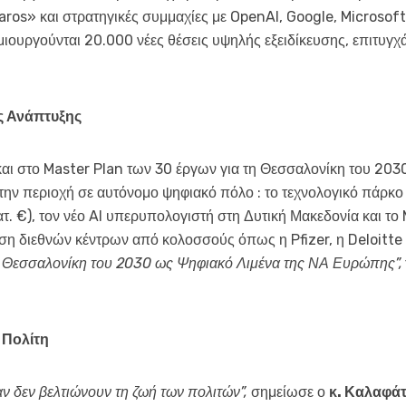
os» και στρατηγικές συμμαχίες με OpenAI, Google, Microsoft κ
ιουργούνται 20.000 νέες θέσεις υψηλής εξειδίκευσης, επιτυγχ
ς Ανάπτυξης
και στο Master Plan των 30 έργων για τη Θεσσαλονίκη του 203
την περιοχή σε αυτόνομο ψηφιακό πόλο : το τεχνολογικό πάρκο
. €), τον νέο AI υπερυπολογιστή στη Δυτική Μακεδονία και τ
ση διεθνών κέντρων από κολοσσούς όπως η Pfizer, η Deloitte 
η Θεσσαλονίκη του 2030 ως Ψηφιακό Λιμένα της ΝΑ Ευρώπης”,
 Πολίτη
αν δεν βελτιώνουν τη ζωή των πολιτών”,
σημείωσε ο
κ. Καλαφά