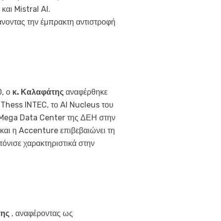
αι Mistral AI.
άνοντας την έμπρακτη αντιστροφή
0, ο
κ. Καλαφάτης
αναφέρθηκε
 Thess INTEC, το AI Nucleus του
ο Mega Data Center της ΔΕΗ στην
και η Accenture επιβεβαιώνει τη
τόνισε χαρακτηριστικά στην
της
, αναφέροντας ως