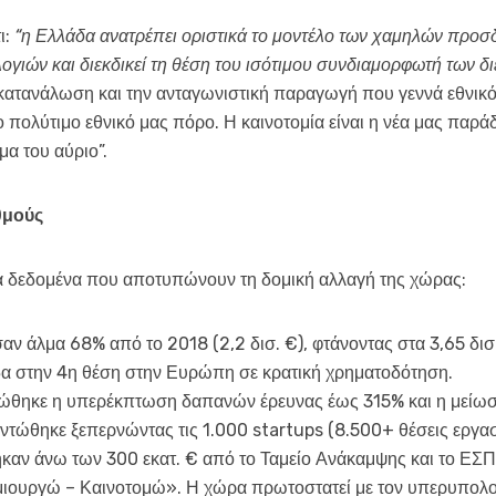
ι:
“η Ελλάδα ανατρέπει οριστικά το μοντέλο των χαμηλών προσδ
γιών και διεκδικεί τη θέση του ισότιμου συνδιαμορφωτή των δι
κατανάλωση και την ανταγωνιστική παραγωγή που γεννά εθνικό 
ιο πολύτιμο εθνικό μας πόρο. Η καινοτομία είναι η νέα μας παρ
μα του αύριο”.
θμούς
 δεδομένα που αποτυπώνουν τη δομική αλλαγή της χώρας:
ν άλμα 68% από το 2018 (2,2 δισ. €), φτάνοντας στα 3,65 δισ
δα στην 4η θέση στην Ευρώπη σε κρατική χρηματοδότηση.
ώθηκε η υπερέκπτωση δαπανών έρευνας έως 315% και η μείωσ
ντώθηκε ξεπερνώντας τις 1.000 startups (8.500+ θέσεις εργασ
καν άνω των 300 εκατ. € από το Ταμείο Ανάκαμψης και το ΕΣΠΑ
ουργώ – Καινοτομώ». Η χώρα πρωτοστατεί με τον υπερυπολο