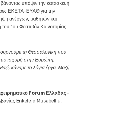
μβάνοντας υπόψιν την κατασκευή
ητήρες ΕΚΕΤΑ-ΕΥΑΘ για την
ληψη ανέργων, μαθητών και
 του 1ου Φεστιβάλ Καινοτομίας
μιουργούμε τη Θεσσαλονίκη που
, πιο ισχυρή στην Ευρώπη.
ζί, κάναμε τα λόγια έργα. Μαζί,
ιχειρηματικό
Forum
Ελλάδας –
βανίας Enkelejd Musabelliu.