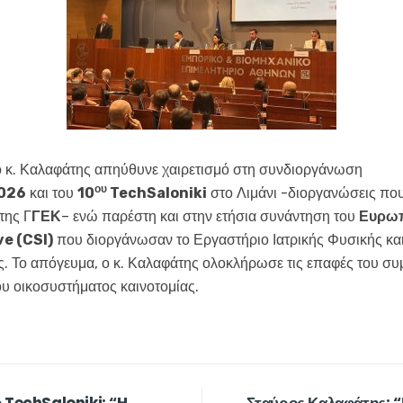
 ο κ. Καλαφάτης απηύθυνε χαιρετισμό στη συνδιοργάνωση
ου
026
και του
10
TechSaloniki
στο Λιμάνι -διοργανώσεις που
της Γ
ΓΕΚ
– ενώ παρέστη και στην ετήσια συνάντηση του
Ευρωπ
ve
(
CSI
)
που διοργάνωσαν το Εργαστήριο Ιατρικής Φυσικής και
ς. Το απόγευμα, ο κ. Καλαφάτης ολοκλήρωσε τις επαφές του συ
ου οικοσυστήματος καινοτομίας.