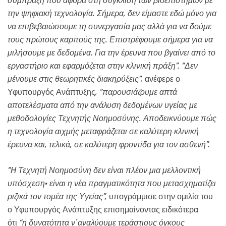
σύμπραξη που αφορά στη σύγκλιση των βιοεπιστημών με
την ψηφιακή τεχνολογία. Σήμερα, δεν είμαστε εδώ μόνο για
να επιβεβαιώσουμε τη συνεργασία μας αλλά για να δούμε
τους πρώτους καρπούς της. Επιστρέφουμε σήμερα για να
μιλήσουμε με δεδομένα. Για την έρευνα που βγαίνει από το
εργαστήριο και εφαρμόζεται στην κλινική πράξη”. “Δεν
μένουμε στις θεωρητικές διακηρύξεις”,
ανέφερε ο
Υφυπουργός Ανάπτυξης
, “παρουσιάζουμε απτά
αποτελέσματα από την ανάλυση δεδομένων υγείας με
μεθοδολογίες Τεχνητής Νοημοσύνης. Αποδεικνύουμε πώς
η τεχνολογία αιχμής μεταφράζεται σε καλύτερη κλινική
έρευνα και, τελικά, σε καλύτερη φροντίδα για τον ασθενή”.
“
H
Τεχνητή Νοημοσύνη δεν είναι πλέον μια μελλοντική
υπόσχεση· είναι η νέα πραγματικότητα που μετασχηματίζει
ριζικά τον τομέα της Υγείας”,
υπογράμμισε στην ομιλία του
ο Υφυπουργός Ανάπτυξης επισημαίνοντας ειδικότερα
ότι
“η
δυνατότητα ν΄αναλύουμε τεράστιους όγκους