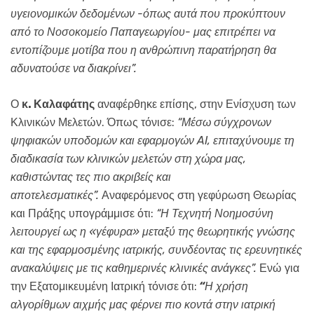
υγειονομικών δεδομένων -όπως αυτά που προκύπτουν
από το Νοσοκομείο Παπαγεωργίου- μας επιτρέπει να
εντοπίζουμε μοτίβα που η ανθρώπινη παρατήρηση θα
αδυνατούσε να διακρίνει”.
Ο
κ. Καλαφάτης
αναφέρθηκε επίσης, στην Ενίσχυση των
Κλινικών Μελετών. Όπως τόνισε:
“
Μέσω σύγχρονων
ψηφιακών υποδομών και εφαρμογών
AI
, επιταχύνουμε τη
διαδικασία των κλινικών μελετών στη χώρα μας,
καθιστώντας τες πιο ακριβείς και
αποτελεσματικές”.
Αναφερόμενος
στη γεφύρωση Θεωρίας
και Πράξης υπογράμμισε ότι:
“
Η Τεχνητή Νοημοσύνη
λειτουργεί ως η «γέφυρα» μεταξύ της θεωρητικής γνώσης
και της εφαρμοσμένης ιατρικής, συνδέοντας τις ερευνητικές
ανακαλύψεις με τις καθημερινές κλινικές ανάγκες”.
Ενώ για
την Εξατομικευμένη Ιατρική τόνισε
ότι:
“
Η
χρήση
αλγορίθμων αιχμής μας φέρνει πιο κοντά στην ιατρική