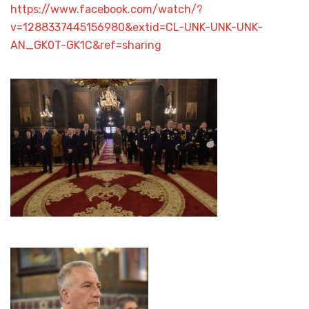
https://www.facebook.com/watch/?
v=1288337445156980&extid=CL-UNK-UNK-UNK-
AN_GK0T-GK1C&ref=sharing