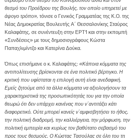
σεβασμό στον θεσμό του Κοινοβουλίου αλλά και στον
θεσμό του Προέδρου της Βουλής, τον οποίο υπηρετεί με
άψογο τρόπο»,
τόνισε ο Γενικός Γραμματέας της Κ.Ο. της
Νέας Δημοκρατίας Βουλευτής Α΄ Θεσσαλονίκης Σταύρος
Καλαφάτης, σε συνέντευξη στην ΕΡΤ1 και στην εκπομπή
«Συνδέσεις» με τους δημοσιογράφους Κώστα
Παπαχλιμίντζο και Κατερίνα Δούκα.
Όπως επισήμανε ο κ. Καλαφάτης:
«Κάποια κόμματα της
αντιπολίτευσης βρίσκονται σε ένα πολιτικό βέρτιγκο. Η
κριτική που υφίσταται η επιλογή αυτή είναι ανεδαφική.
Εμείς ζητούμε από τα άλλα κόμματα να αξιολογήσουν τα
χαρακτηριστικά της προσωπικότητάς του για την οποία
θεωρώ ότι δεν υπάρχει κανένας που ν΄αντιτάξει κάτι
διαφορετικό. Ούτε μπορεί κανείς ν΄αμφισβητήσει το ήθος,
την πολιτική διαδρομή, την καλλιέργεια, την μόρφωση, την
πολιτική εμπειρία και κυρίως τον βαθύτατο σεβασμό του
προς τους θεσμούς. Ο Κώστας Τασούλας σε όλη του τη