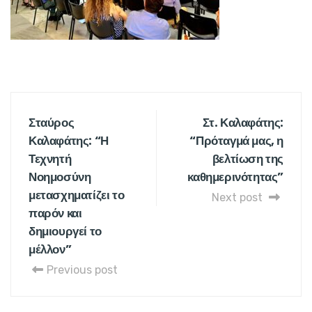
Σταύρος
Στ. Καλαφάτης:
Καλαφάτης: “Η
“Πρόταγμά μας, η
Τεχνητή
βελτίωση της
Νοημοσύνη
καθημερινότητας”
μετασχηματίζει το
Next post
παρόν και
δημιουργεί το
μέλλον”
Previous post