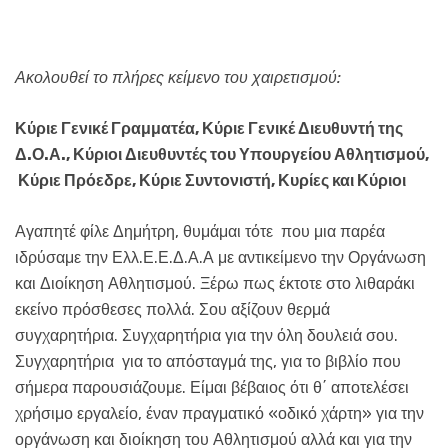
Ακολουθεί το πλήρες κείμενο του χαιρετισμού:
Κύριε Γενικέ Γραμματέα, Κύριε Γενικέ Διευθυντή της
Δ.Ο.Α., Κύριοι Διευθυντές του Υπουργείου Αθλητισμού,
Κύριε Πρόεδρε, Κύριε Συντονιστή, Κυρίες και Κύριοι
Αγαπητέ φίλε Δημήτρη, θυμάμαι τότε που μια παρέα
ιδρύσαμε την Ελλ.Ε.Ε.Δ.Α.Α με αντικείμενο την Οργάνωση
και Διοίκηση Αθλητισμού. Ξέρω πως έκτοτε στο λιθαράκι
εκείνο πρόσθεσες πολλά. Σου αξίζουν θερμά
συγχαρητήρια. Συγχαρητήρια για την όλη δουλειά σου.
Συγχαρητήρια για το απόσταγμά της, για το βιβλίο που
σήμερα παρουσιάζουμε. Είμαι βέβαιος ότι θ΄ αποτελέσει
χρήσιμο εργαλείο, έναν πραγματικό «οδικό χάρτη» για την
οργάνωση και διοίκηση του Αθλητισμού αλλά και για την