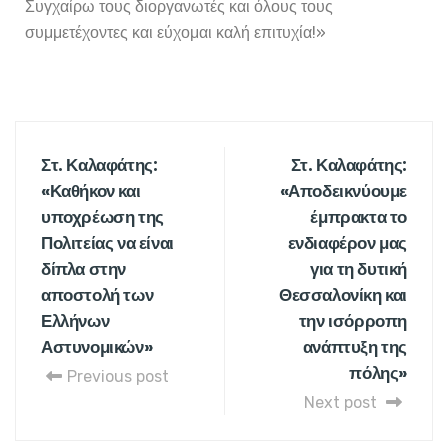
Συγχαίρω τους διοργανωτές και όλους τους
συμμετέχοντες και εύχομαι καλή επιτυχία!»
Στ. Καλαφάτης:
Στ. Καλαφάτης:
«Καθήκον και
«Αποδεικνύουμε
υποχρέωση της
έμπρακτα το
Πολιτείας να είναι
ενδιαφέρον μας
δίπλα στην
για τη δυτική
αποστολή των
Θεσσαλονίκη και
Ελλήνων
την ισόρροπη
Αστυνομικών»
ανάπτυξη της
πόλης»
Previous post
Next post