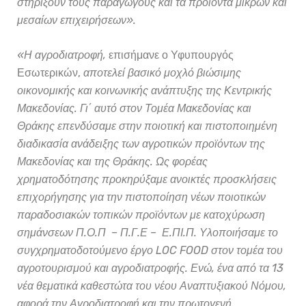
στηρίξουν τους παραγωγούς και τα προϊόντα μικρών και
μεσαίων επιχειρήσεων
»
.
«Η αγροδιατροφή,
επισήμανε ο Υφυπουργός
Εσωτερικών,
αποτελεί βασικό μοχλό βιώσιμης
οικονομικής και κοινωνικής ανάπτυξης της Κεντρικής
Μακεδονίας. Γι΄ αυτό στον Τομέα Μακεδονίας και
Θράκης επενδύσαμε στην ποιοτική και πιστοποιημένη
διαδικασία ανάδειξης των αγροτικών προϊόντων της
Μακεδονίας και της Θράκης. Ως φορέας
χρηματοδότησης προκηρύξαμε ανοικτές προσκλήσεις
επιχορήγησης για την πιστοποίηση νέων ποιοτικών
παραδοσιακών τοπικών προϊόντων με κατοχύρωση
σημάνσεων Π.Ο.Π – Π.Γ.Ε – Ε.ΠΙ.Π.
Υλοποιήσαμε το
συγχρηματοδοτούμενο έργο LOC FOOD στον τομέα του
αγροτουρισμού και αγροδιατροφής. Ενώ,
ένα από τα 13
νέα θεματικά καθεστώτα του νέου Αναπτυξιακού Νόμου,
αφορά την Αγροδιατροφή και την πρωτογενή