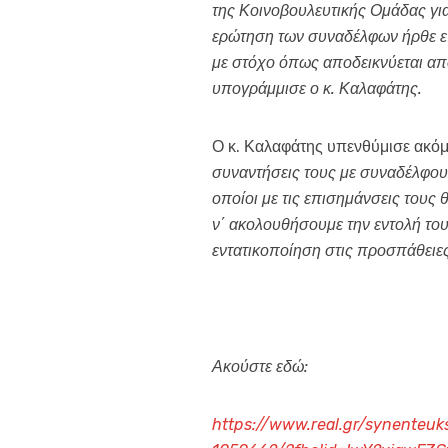
της Κοινοβουλευτικής Ομάδας γ
ερώτηση των συναδέλφων ήρθε επι
με στόχο όπως αποδεικνύεται από
υπογράμμισε ο κ. Καλαφάτης.
Ο κ. Καλαφάτης υπενθύμισε ακόμ
συναντήσεις τους με συναδέλφους
οποίοι με τις επισημάνσεις του
ν΄ ακολουθήσουμε την εντολή τ
εντατικοποίηση στις προσπάθειε
Ακούστε εδώ:
https://www.real.gr/synenteu