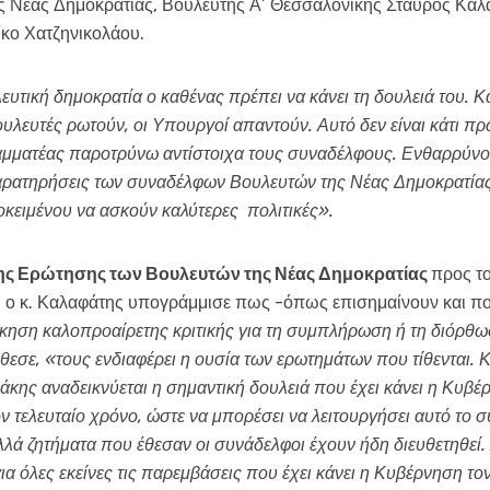
ς Νέας Δημοκρατίας, Βουλευτής Α’ Θεσσαλονίκης Σταύρος Καλα
ίκο Χατζηνικολάου.
ευτική δημοκρατία ο καθένας πρέπει να κάνει τη δουλειά του. Κ
υλευτές ρωτούν, οι Υπουργοί απαντούν. Αυτό δεν είναι κάτι π
ραμματέας παροτρύνω αντίστοιχα τους συναδέλφους. Ενθαρρύνου
παρατηρήσεις των συναδέλφων Βουλευτών της Νέας Δημοκρατία
ειμένου να ασκούν καλύτερες πολιτικές».
της Ερώτησης των Βουλευτών της Νέας Δημοκρατίας
προς τ
η, ο κ. Καλαφάτης υπογράμμισε πως -όπως επισημαίνουν και π
κηση καλοπροαίρετης κριτικής για τη συμπλήρωση ή τη διόρθ
εσε, «τους ενδιαφέρει η ουσία των ερωτημάτων που τίθενται. Κ
άκης αναδεικνύεται η σημαντική δουλειά που έχει κάνει η Κυβ
 τον τελευταίο χρόνο, ώστε να μπορέσει να λειτουργήσει αυτό τ
λλά ζητήματα που έθεσαν οι συνάδελφοι έχουν ήδη διευθετηθεί. 
ια όλες εκείνες τις παρεμβάσεις που έχει κάνει η Κυβέρνηση το