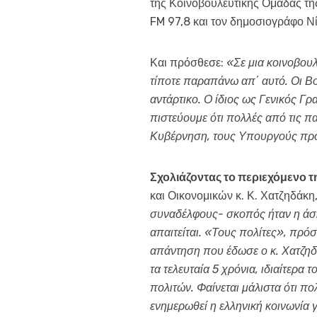
της Κοινοβουλευτικής Ομάδας τη
FM 97,8 και τον δημοσιογράφο Ν
Και πρόσθεσε:
«Σε μια κοινοβουλ
τίποτε παραπάνω απ΄ αυτό. Οι Βο
αντάρτικο. Ο ίδιος ως Γενικός Γ
πιστεύουμε ότι πολλές από τις 
Κυβέρνηση, τους Υπουργούς προκ
Σχολιάζοντας το περιεχόμενο 
και Οικονομικών κ. Κ. Χατζηδάκ
συναδέλφους- σκοπός ήταν η άσ
απαιτείται.
«Τους πολίτες», πρόσθ
απάντηση που έδωσε ο κ. Χατζηδ
τα τελευταία 5 χρόνια, ιδιαίτερα
πολιτών. Φαίνεται μάλιστα ότι πο
ενημερωθεί η ελληνική κοινωνία γ