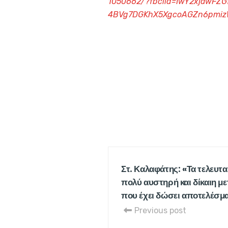
1050662/?fbclid=IwY2xjawF
4BVg7DGKhX5XgcoAGZn6pmi
Στ. Καλαφάτης: «Τα τελευτα
πολύ αυστηρή και δίκαιη με
που έχει δώσει αποτελέσμ
Previous post