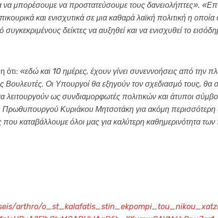
ια να μπορέσουμε να προστατεύσουμε τους δανειολήπτες». «Ε
κουρικά και ενισχυτικά σε μια καθαρά λαϊκή πολιτική η οποία
 συγκεκριμένους δείκτες να αυξηθεί και να ενισχυθεί το εισόδ
η ότι:
«εδώ και 10 ημέρες, έχουν γίνει συνεννοήσεις από την 
 Βουλευτές. Οι Υπουργοί θα εξηγούν τον σχεδιασμό τους, θα σ
ς θα λειτουργούν ως συνδιαμορφωτές πολιτικών και άτυποι σύμ
ου Πρωθυπουργού Κυριάκου Μητσοτάκη για ακόμη περισσότερη 
ς που καταβάλλουμε όλοι μας για καλύτερη καθημερινότητα των
kseis/arthro/o_st_kalafatis_stin_ekpompi_tou_nikou_xat