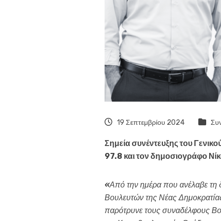
19 Σεπτεμβρίου 2024
Συν
Σημεία συνέντευξης του Γενικ
97.8 και τον δημοσιογράφο Νί
«
Από την ημέρα που ανέλαβε τη 
Βουλευτών της Νέας Δημοκρατίας
παρότρυνε τους συναδέλφους Βο