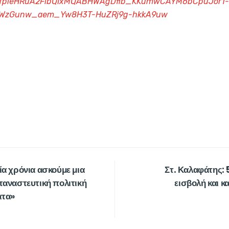
ZGfpleHRuA2FlbQIxMQABHWAgDfib_KKumwCAYM6bCpuJor1-
zWzGunw_aem_Yw8H3T-HuZRj9g-hkkA9uw
ία χρόνια ασκούμε μια
Στ. Καλαφάτης: 
ταναστευτική πολιτική
εισβολή και κ
ατα»