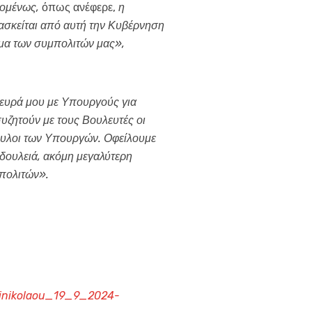
πομένως,
όπως ανέφερε,
η
 ασκείται από αυτή την Κυβέρνηση
ημα των συμπολιτών μας»,
πλευρά μου με Υπουργούς για
υζητούν με τους Βουλευτές οι
βουλοι των Υπουργών. Οφείλουμε
δουλειά, ακόμη μεγαλύτερη
 πολιτών».
zinikolaou_19_9_2024-