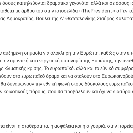
 όσους καπηλεύονται δραματικά γεγονότα, αλλά και σε όσους ι
ταθέτει με άρθρο του στην ιστοσελίδα «ThePresident» ο Γενικ
ας Δημοκρατίας, Βουλευτής Α’ Θεσσαλονίκης Σταύρος Καλαφάτ
υν αυξημένη σημασία για ολόκληρη την Ευρώπη, καθώς στην επ
 την αμυντική και ενεργειακή αυτονομία της Ευρώπης, την αν
της κλιματικής κρίσης. Το ευρωπαϊκό, αλλά και το εθνικό συμφ
στεύουν στο ευρωπαϊκό όραμα και να σταλούν στο Ευρωκοινοβ
θα δυναμώνουν την εθνική φωνή στους δύσκολους ευρωπαϊκο
υν κοινοτικούς πόρους, που θα προβάλλουν και όχι να διασύρου
 είναι η σταθερότητα, η ασφάλεια και η σιγουριά, στην πορεία