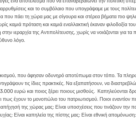
λογές ένα αποτέλεσμα που να επαναβεβαιώνει την πολιτική υπε
αρρυθμίσεις και το συμβόλαιο που υπογράψαμε με τους πολίτες 
 που πάει τη χώρα μας με σίγουρα και στέρεα βήματα πιο ψηλά
ίς καμιά πρόταση και καμιά εναλλακτική έκαναν φιλοδοξία του
 στην ιεραρχία της Αντιπολίτευσης, χωρίς να νοιάζονται για τα
ύθυνο λόγο.
κισμού, που άφησαν οδυνηρό αποτύπωμα στον τόπο. Τα πληρώσ
τιγράψουν τις ίδιες πρακτικές. Να εξαπατήσουν, να διαστρεβλ
3.000 ευρώ και ποιος ξέρει ποιους μισθούς. Καπηλεύονται δρα
ι πως έχουν το μονοπώλιο του πατριωτισμού. Ποιοι εναντίον π
 απήχησή της χώρας μας; Είναι υποσχέσεις που τινάζουν την πο
χίας; Είναι καπηλεία της πίστης μας; Είναι εθνική απομόνωση;