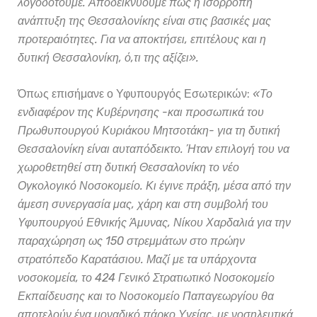
λογοδοτούμε. Αποδεικνύουμε πως η ισόρροπη
ανάπτυξη της Θεσσαλονίκης είναι στις βασικές μας
προτεραιότητες. Για να αποκτήσει, επιτέλους και η
δυτική Θεσσαλονίκη, ό,τι της αξίζει
»
.
Όπως επισήμανε ο Υφυπουργός Εσωτερικών:
«Το
ενδιαφέρον της Κυβέρνησης -και προσωπικά του
Πρωθυπουργού Κυριάκου Μητσοτάκη- για τη δυτική
Θεσσαλονίκη είναι αυταπόδεικτο. Ήταν επιλογή του να
χωροθετηθεί στη δυτική Θεσσαλονίκη το νέο
Ογκολογικό Νοσοκομείο. Κι έγινε πράξη, μέσα από την
άμεση συνεργασία μας, χάρη και στη συμβολή του
Υφυπουργού Εθνικής Άμυνας, Νίκου Χαρδαλιά για την
παραχώρηση ως 150 στρεμμάτων στο πρώην
στρατόπεδο Καρατάσιου. Μαζί με τα υπάρχοντα
νοσοκομεία, το 424 Γενικό Στρατιωτικό Νοσοκομείο
Εκπαίδευσης και το Νοσοκομείο Παπαγεωργίου θα
αποτελούν ένα μοναδικό πάρκο Υγείας, με νοσηλευτικά