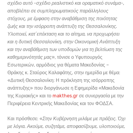
σχέδιο αυτό -σχέδιο ρεαλιστικό και οραματικό συνάμα-,
αποβλέπει σε συμπληρωματικούς παράλληλους
στόχους, με έμφαση στην αναβάθμιση της ποιότητας
ζωής και την ισόρροπη ανάπτυξη της Θεσσαλονίκης.
Υλοποιεί, κατ΄επέκταση και το αίτημα, να προχωρήσει
και η δυτική Θεσσαλονίκη, στην Οικονομική Ανάπτυξη
και την αναβάθμιση των υποδομών για τη βελτίωση της
καθημερινότητάς μας»
, τόνισε ο Υφυπουργός
Εσωτερικών, αρμόδιος για θέματα Μακεδονίας –
Θράκης κ. Σταύρος Καλαφάτης, στην ημερίδα με θέμα:
«Δυτική Θεσσαλονίκη: Η πρόκληση της ισόρροπης
ανάπτυξης» που διοργάνωσε η Εφημερίδα «Μακεδονία
της Κυριακής» και το
makthes.gr
σε συνεργασία με την
Περιφέρεια Κεντρικής Μακεδονίας και τον ΦΟΔΣΑ.
Και πρόσθεσε: «
Στην Κυβέρνηση μιλάμε με πράξεις. Όχι
με λόγια. Ακούμε, συζητάμε, αποφασίζουμε, υλοποιούμε,