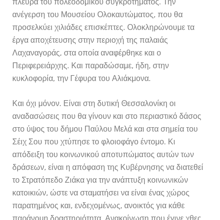
πλευρά του πολεοδομικού συγκροτήματος. Την
ανέγερση του Μουσείου Ολοκαυτώματος, που θα
προσελκύει χιλιάδες επισκέπτες. Ολοκληρώνουμε τα
έργα αποχέτευσης στην περιοχή της παλαιάς
Λαχαναγοράς, στα οποία αναφέρθηκε και ο
Περιφερειάρχης. Και παραδώσαμε, ήδη, στην
κυκλοφορία, την Γέφυρα του Αλιάκμονα.
Και όχι μόνον. Είναι στη δυτική Θεσσαλονίκη οι
αναδασώσεις που θα γίνουν και στο περιαστικό δάσος
στο ύψος του δήμου Παύλου Μελά και στα σημεία του
Σέιχ Σου που χτύπησε το φλοιοφάγο έντομο. Κι
απόδειξη του κοινωνικού αποτυπώματος αυτών των
δράσεων, είναι η απόφαση της Κυβέρνησης να διατεθεί
το Στρατόπεδο Ζιάκα για την ανάπτυξη κοινωνικών
κατοικιών, ώστε να σταματήσει να είναι ένας χώρος
παρατημένος και, ενδεχομένως, ανοικτός για κάθε
παράνομη δραστηριότητα. Ανακοίνωση που έγινε χθες,