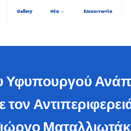
Gallery
Νέα
Επικοινωνία
υ Υφυπουργού Ανάπ
ε τον Αντιπεριφερει
ιώργο Ματαλλιωτά