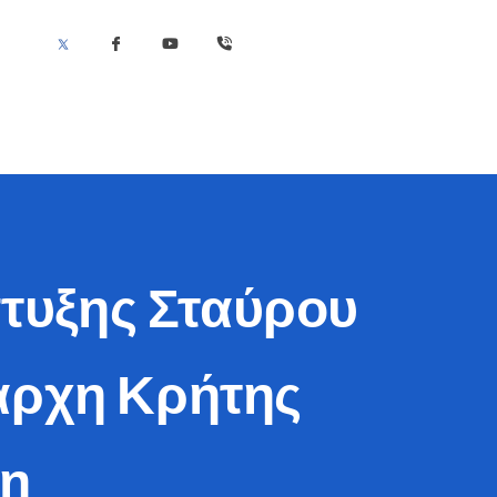
τυξης Σταύρου
άρχη Κρήτης
κη