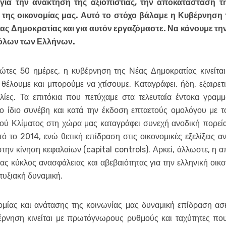
για την ανάκτηση της αξιοπιστίας, την αποκατάσταση 
 της οικονομίας μας. Αυτό το στόχο βάλαμε η Κυβέρνηση 
ας Δημοκρατίας και για αυτόν εργαζόμαστε. Να κάνουμε τη
 όλων των Ελλήνων.
τες 50 ημέρες, η κυβέρνηση της Νέας Δημοκρατίας κινείται
έλουμε και μπορούμε να χτίσουμε. Καταγράφει, ήδη, εξαιρετ
λίες. Τα επιτόκια που πετύχαμε στα τελευταία έντοκα γραμ
το ίδιο συνέβη και κατά την έκδοση επταετούς ομολόγου με το
ού Κλίματος στη χώρα μας καταγράφει συνεχή ανοδική πορεί
το 2014, ενώ θετική επίδραση στις οικονομικές εξελίξεις αν
ην κίνηση κεφαλαίων (capital controls). Αρκεί, άλλωστε, η α
νας κύκλος ανασφάλειας και αβεβαιότητας για την ελληνική οικο
τυξιακή δυναμική.
ομίας και ανάτασης της κοινωνίας μας δυναμική επίδραση ασκ
βέρνηση κινείται με πρωτόγνωρους ρυθμούς και ταχύτητες πο