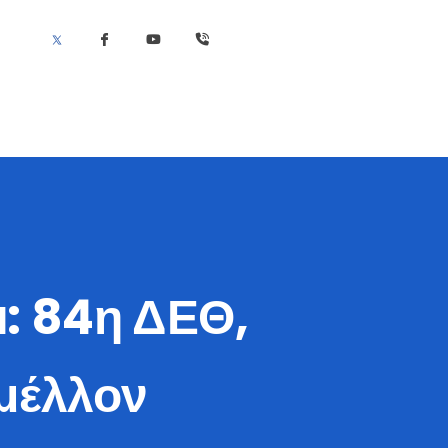
: 84η ΔΕΘ,
μέλλον