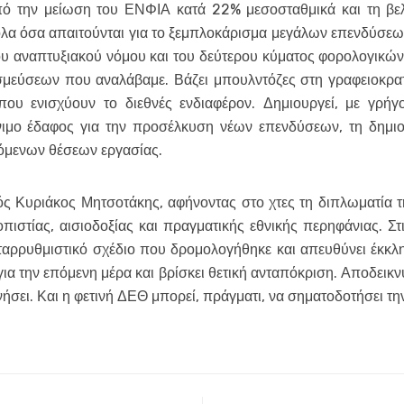
πό την μείωση του ΕΝΦΙΑ κατά 22% μεσοσταθμικά και τη βελ
όλα όσα απαιτούνται για το ξεμπλοκάρισμα μεγάλων επενδύσεων
του αναπτυξιακού νόμου και του δεύτερου κύματος φορολογικών
εύσεων που αναλάβαμε. Βάζει μπουλντόζες στη γραφειοκρατί
 που ενισχύουν το διεθνές ενδιαφέρον. Δημιουργεί, με γρήγ
νιμο έδαφος για την προσέλκυση νέων επενδύσεων, τη δημιο
βόμενων θέσεων εργασίας.
ς Κυριάκος Μητσοτάκης, αφήνοντας στο χτες τη διπλωματία τη
οπιστίας, αισιοδοξίας και πραγματικής εθνικής περηφάνιας. Σ
αρρυθμιστικό σχέδιο που δρομολογήθηκε και απευθύνει έκκλ
ια την επόμενη μέρα και βρίσκει θετική ανταπόκριση. Αποδεικν
ινήσει. Και η φετινή ΔΕΘ μπορεί, πράγματι, να σηματοδοτήσει τη