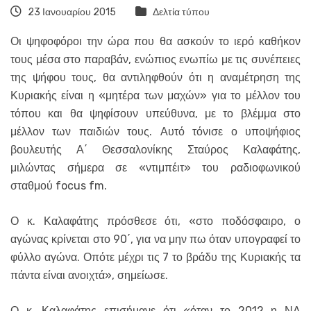
23 Ιανουαρίου 2015
Δελτία τύπου
Οι ψηφοφόροι την ώρα που θα ασκούν το ιερό καθήκον
τους μέσα στο παραβάν, ενώπιος ενωπίω με τις συνέπειες
της ψήφου τους, θα αντιληφθούν ότι η αναμέτρηση της
Κυριακής είναι η «μητέρα των μαχών» για το μέλλον του
τόπου και θα ψηφίσουν υπεύθυνα, με το βλέμμα στο
μέλλον των παιδιών τους. Αυτό τόνισε ο υποψήφιος
βουλευτής Α΄ Θεσσαλονίκης Σταύρος Καλαφάτης,
μιλώντας σήμερα σε «ντιμπέιτ» του ραδιοφωνικού
σταθμού focus fm.
Ο κ. Καλαφάτης πρόσθεσε ότι, «στο ποδόσφαιρο, ο
αγώνας κρίνεται στο 90΄, για να μην πω όταν υπογραφεί το
φύλλο αγώνα. Οπότε μέχρι τις 7 το βράδυ της Κυριακής τα
πάντα είναι ανοιχτά», σημείωσε.
Ο κ. Καλαφάτης επισήμανε ότι «όταν το 2012 η ΝΔ