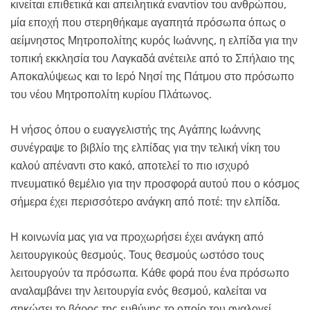
κινείται επιθετικά και απειλητικά εναντίον του ανθρώπου,
μία εποχή που στερηθήκαμε αγαπητά πρόσωπα όπως ο
αείμνηστος Μητροπολίτης κυρός Ιωάννης, η ελπίδα για την
τοπική εκκλησία του Λαγκαδά ανέτειλε από το Σπήλαιο της
Αποκαλύψεως και το Ιερό Νησί της Πάτμου στο πρόσωπο
του νέου Μητροπολίτη κυρίου Πλάτωνος.
Η νήσος όπου ο ευαγγελιστής της Αγάπης Ιωάννης
συνέγραψε το βιβλίο της ελπίδας για την τελική νίκη του
καλού απέναντι στο κακό, αποτελεί το πιο ισχυρό
πνευματικό θεμέλιο για την προσφορά αυτού που ο κόσμος
σήμερα έχει περισσότερο ανάγκη από ποτέ: την ελπίδα.
Η κοινωνία μας για να προχωρήσει έχει ανάγκη από
λειτουργικούς θεσμούς. Τους θεσμούς ωστόσο τους
λειτουργούν τα πρόσωπα. Κάθε φορά που ένα πρόσωπο
αναλαμβάνει την λειτουργία ενός θεσμού, καλείται να
σηκώσει το βάρος της ευθύνης το οποίο του αναλογεί.