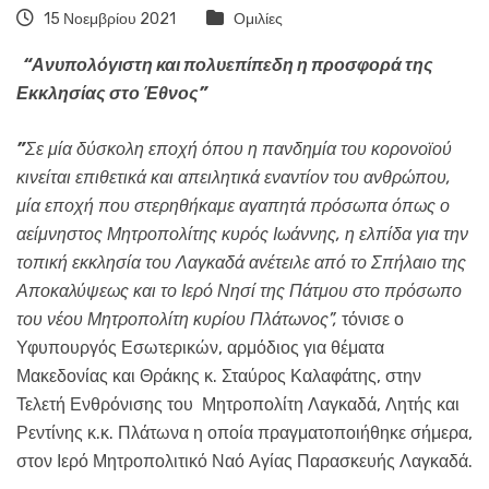
15 Νοεμβρίου 2021
Ομιλίες
“Ανυπολόγιστη και πολυεπίπεδη η προσφορά της
Εκκλησίας στο Έθνος”
”
Σε μία δύσκολη εποχή όπου η πανδημία του κορονοϊού
κινείται επιθετικά και απειλητικά εναντίον του ανθρώπου,
μία εποχή που στερηθήκαμε αγαπητά πρόσωπα όπως ο
αείμνηστος Μητροπολίτης κυρός Ιωάννης, η ελπίδα για την
τοπική εκκλησία του Λαγκαδά ανέτειλε από το Σπήλαιο της
Αποκαλύψεως και το Ιερό Νησί της Πάτμου στο πρόσωπο
του νέου Μητροπολίτη κυρίου Πλάτωνος
”,
τόνισε ο
Υφυπουργός Εσωτερικών, αρμόδιος για θέματα
Μακεδονίας και Θράκης κ. Σταύρος Καλαφάτης, στην
Τελετή Ενθρόνισης του Μητροπολίτη Λαγκαδά, Λητής και
Ρεντίνης κ.κ. Πλάτωνα η οποία πραγματοποιήθηκε σήμερα,
στον Ιερό Μητροπολιτικό Ναό Αγίας Παρασκευής Λαγκαδά.