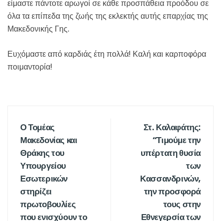
είμαστε πάντοτε αρωγοί σε κάθε προσπάθεια προόδου σε
όλα τα επίπεδα της ζωής της εκλεκτής αυτής επαρχίας της
Μακεδονικής Γης.
Ευχόμαστε από καρδιάς έτη πολλά! Καλή και καρποφόρα
ποιμαντορία!
Ο Τομέας
Στ. Καλαφάτης:
Μακεδονίας και
“Τιμούμε την
Θράκης του
υπέρτατη θυσία
Υπουργείου
των
Εσωτερικών
Κασσανδρινών,
στηρίζει
την προσφορά
πρωτοβουλίες
τους στην
που ενισχύουν το
Εθνεγερσία των