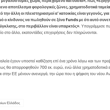
’ μεγαλοστομίες χωρίς περιεχόμενο και ουσία», πως «εξαγγέ
ενο αποτέλεσμα φορολογικές ζώνες, χρηματοδοτικά ταμεία
την άλλη οι πλειστηριασμοί α’ κατοικίας είναι γεγονός, για
μό ο κίνδυνος να πωληθούν σε ξένα
funds
με ότι αυτό συνε
ύγκλισης, στο περιβάλλον είναι υπαρκτός»
. Υπογράμμισε πω
ο στο άλλο, εκατοντάδες επιχειρήσεις δεν πληρώνονται.
γαλεία έχουν υποστεί καθίζηση επί ένα χρόνο λόγω και των π
ως θα απορροφηθούν 700 εκ. ευρώ, ενώ άλλα χρηματοδοτικά ε
ι στην ΕΕ μένουν ανενεργά, την ώρα που η ψήφιση του νέου Α
ρίων Ελλάδος