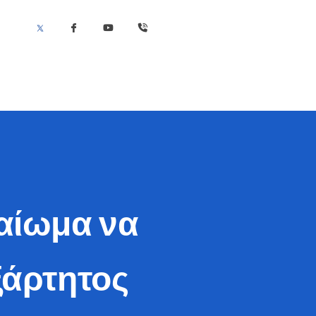
καίωμα να
ξάρτητος