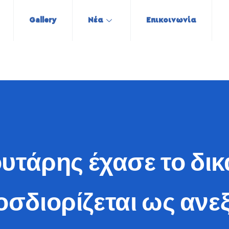
Gallery
Νέα
Επικοινωνία
υτάρης έχασε το δι
σδιορίζεται ως ανε