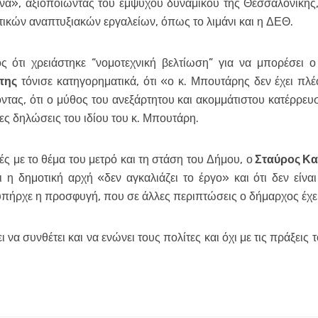
να», αξιοποιώντας του έμψυχου δυναμικού της Θεσσαλονίκης
ικών αναπτυξιακών εργαλείων, όπως το λιμάνι και η ΔΕΘ.
ς ότι χρειάστηκε “νομοτεχνική βελτίωση” για να μπορέσει 
της
τόνισε κατηγορηματικά, ότι «ο κ. Μπουτάρης δεν έχει πλέο
τας, ότι ο μύθος του ανεξάρτητου και ακομμάτιστου κατέρρευ
ες δηλώσεις του ιδίου του κ. Μπουτάρη.
ς με το θέμα του μετρό και τη στάση του Δήμου, ο
Σταύρος Κ
 η δημοτική αρχή «δεν αγκαλιάζει το έργο» και ότι δεν είνα
υπήρχε η προσφυγή, που σε άλλες περιπτώσεις ο δήμαρχος έχει
να συνθέτει και να ενώνει τους πολίτες και όχι με τις πράξεις τ