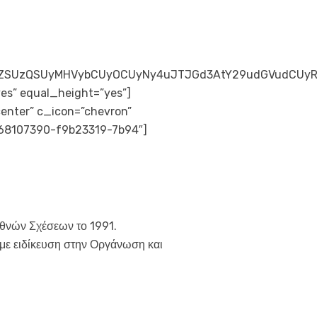
FnZSUzQSUyMHVybCUyOCUyNy4uJTJGd3AtY29udGVudCUyR
es” equal_height=”yes”]
center” c_icon=”chevron”
0168107390-f9b23319-7b94″]
εθνών Σχέσεων το 1991.
με ειδίκευση στην Οργάνωση και