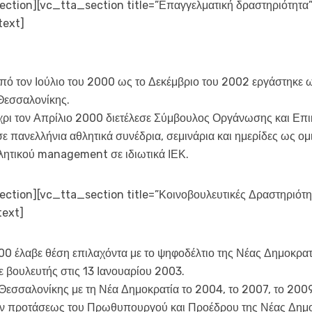
ction][vc_tta_section title=”Επαγγελματική δραστηριότητ
text]
από τον Ιούλιο του 2000 ως το Δεκέμβριο του 2002 εργάστηκε
Θεσσαλονίκης.
χρι τον Απρίλιο 2000 διετέλεσε Σύμβουλος Οργάνωσης και Επικ
ε πανελλήνια αθλητικά συνέδρια, σεμινάρια και ημερίδες ως ομ
θλητικού management σε ιδιωτικά ΙΕΚ.
tion][vc_tta_section title=”Κοινοβουλευτικές Δραστηριότ
ext]
000 έλαβε θέση επιλαχόντα με το ψηφοδέλτιο της Νέας Δημοκρατ
ε βουλευτής στις 13 Ιανουαρίου 2003.
εσσαλονίκης με τη Νέα Δημοκρατία το 2004, το 2007, το 2009,
όπιν προτάσεως του Πρωθυπουργού και Προέδρου της Νέας Δημ