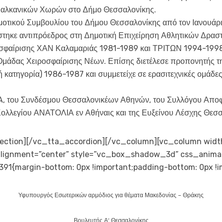
Βαλκανικών Χωρών στο Δήμο Θεσσαλονίκης.
οτικού Συμβουλίου του Δήμου Θεσσαλονίκης από τον Ιανουάρι
τηκε αντιπρόεδρος στη Δημοτική Επιχείρηση Αθλητικών Δραστη
σφαίρισης ΧΑΝ Καλαμαριάς 1981-1989 και ΤΡΙΤΩΝ 1994-1998 
Ομάδας Χειροσφαίρισης Νέων. Επίσης διετέλεσε προπονητής τ
 κατηγορία) 1986-1987 και συμμετείχε σε ερασιτεχνικές ομάδε
A, του Συνδέσμου Θεσσαλονικέων Αθηνών, του Συλλόγου Απο
ολλεγίου ΑΝΑΤΟΛΙΑ εν Αθήναις και της Ευξείνου Λέσχης Θεσσ
ection][/vc_tta_accordion][/vc_column][vc_column widt
 alignment=”center” style=”vc_box_shadow_3d” css_anima
1{margin-bottom: 0px !important;padding-bottom: 0px !i
Υφυπουργός Εσωτερικών αρμόδιος για θέματα Μακεδονίας – Θράκης
Βουλευτής Α’ Θεσσαλονίκης