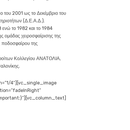
ο του 2001 ως το Δεκέμβριο του
ριοτήτων (Δ.Ε.Α.Δ.).
ενώ το 1982 και το 1984
ης ομάδας χειροσφαίρισης της
ς ποδοσφαίρου της
φοίτων Κολλεγίου ΑΝΑΤΟΛΙΑ,
αλονίκης.
h=”1/4″][vc_single_image
tion=”fadeInRight”
mportant;}”][vc_column_text]