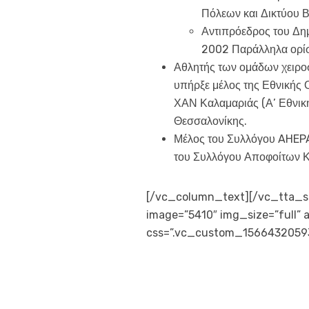
Πόλεων και Δικτύου 
Αντιπρόεδρος του Δημ
2002 Παράλληλα ορίσ
Αθλητής των ομάδων χειρο
υπήρξε μέλος της Εθνικής 
ΧΑΝ Καλαμαριάς (Α’ Εθνική
Θεσσαλονίκης.
Μέλος του Συλλόγου AHEP
του Συλλόγου Αποφοίτων Κ
[/vc_column_text][/vc_tta_s
image=”5410″ img_size=”full”
css=”.vc_custom_156643205939