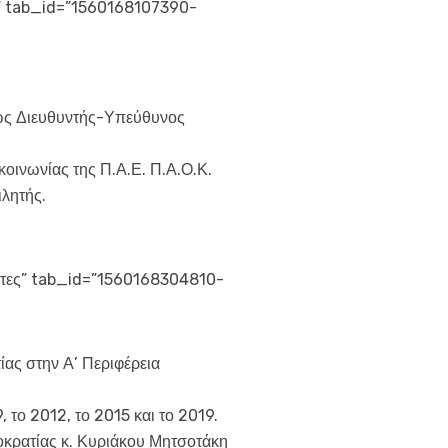
α” tab_id=”1560168107390-
 ως Διευθυντής-Υπεύθυνος
οινωνίας της Π.Α.Ε. Π.Α.Ο.Κ.
ιλητής.
ητες” tab_id=”1560168304810-
ίας στην Α’ Περιφέρεια
 το 2012, το 2015 και το 2019.
οκρατίας κ. Κυριάκου Μητσοτάκη