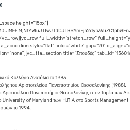
α
space height=”15px”]
lM0UlMEElMjNtYWluJTIwJTdCJTBBYmFja2dyb3VuZC1pbW
vc_row][vc_row full_width=”stretch_row” full_height=”y
a_accordion style=”flat” color=”white” gap=”20″ c_align=”
tion=”none”][vc_tta_section title=”Σπουδές” tab_id=”156
νικό Κολλέγιο Ανατόλια το 1983.
ολής του Αριστοτελείου Πανεπιστημίου Θεσσαλονίκης (1988).
 Αριστοτέλειο Πανεπιστήμιο Θεσσαλονίκης στον Τομέα των Δι
ο University of Maryland των Η.Π.Α στο Sports Management 
ισμών το 1994.