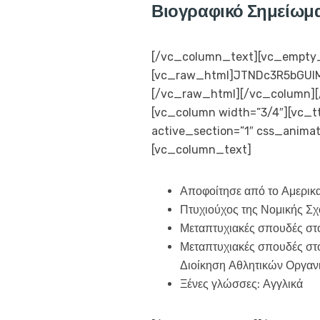
Βιογραφικό Σημείωμ
[/vc_column_text][vc_empty_
[vc_raw_html]JTNDc3R5bGU
[/vc_raw_html][/vc_column][/
[vc_column width=”3/4″][vc_tt
active_section=”1″ css_anima
[vc_column_text]
Αποφοίτησε από το Αμερικα
Πτυχιούχος της Νομικής Σχ
Μεταπτυχιακές σπουδές στο
Μεταπτυχιακές σπουδές στ
Διοίκηση Αθλητικών Οργαν
Ξένες γλώσσες: Αγγλικά