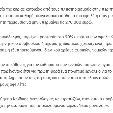
α της κύριας κατοικίας από τους πλειστηριασμούς στην περίπτ
, το ετήσιο καθαρό οικογενειακό εισόδημα του οφειλέτη ήταν μ
ίνητη περιουσία να μην υπερβαίνει τις 270.000 ευρώ.
ι συνάδελφοι, παρείχε προστασία στο 90% περίπου των οφειλετ
ερνητικού συμβουλίου διαχείρισης ιδιωτικού χρέους, ενός πρω
ου μη εξυπηρετούμενου ιδιωτικού χρέους φυσικών, νομικών π
ταν υπεύθυνος για τον καθορισμό των εννοιών του «συνεργάσι
αρέχοντας έτσι για πρώτη φορά ένα πολύτιμο εργαλείο για το
α αποπληρώσουν τα χρέη τους και αυτών που αποτελούν απλώς
μους οφειλέτες.
ήθηκε ο Κώδικας Δεοντολογίας των τραπεζών, στον οποίο προ
χο την εφαρμογή του αποκαλούμενου «ιρλανδικού μοντέλου».