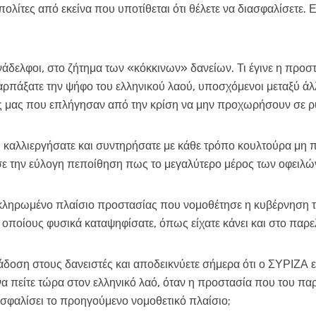
πολίτες από εκείνα που υποτίθεται ότι θέλετε να διασφαλίσετε.
συνάδελφοι, στο ζήτημα των «κόκκινων» δανείων. Τι έγινε η προ
ρπάξατε την ψήφο του ελληνικού λαού, υποσχόμενοι μεταξύ άλλ
 μας που επλήγησαν από την κρίση να μην προχωρήσουν σε ρύ
, καλλιεργήσατε και συντηρήσατε με κάθε τρόπο κουλτούρα μη
 την εύλογη πεποίθηση πως το μεγαλύτερο μέρος των οφειλών
κληρωμένο πλαίσιο προστασίας που νομοθέτησε η κυβέρνηση τη
οποίους φυσικά καταψηφίσατε, όπως είχατε κάνει και στο παρε
δοση στους δανειστές και αποδεικνύετε σήμερα ότι ο ΣΥΡΙΖΑ ε
 να πείτε τώρα στον ελληνικό λαό, όταν η προστασία που του παρ
σφαλίσει το προηγούμενο νομοθετικό πλαίσιο;