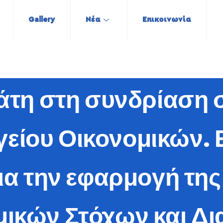
Gallery
Νέα
Επικοινωνία
άτη στη συνδρίαση 
είου Οικονομικών.
για την εφαρμογή τη
ικών Στόχων και Δ