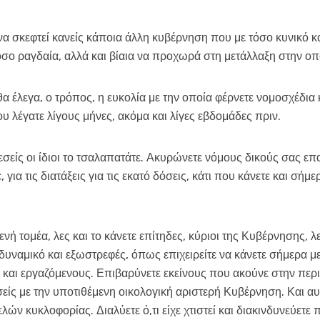
να σκεφτεί κανείς κάποια άλλη κυβέρνηση που με τόσο κυνικό κ
σο ραγδαία, αλλά και βίαια να προχωρά στη μετάλλαξη στην οπ
θα έλεγα, ο τρόπος, η ευκολία με την οποία φέρνετε νομοσχέδια 
υ λέγατε λίγους μήνες, ακόμα και λίγες εβδομάδες πριν.
εσείς οι ίδιοι το τσαλαπατάτε. Ακυρώνετε νόμους δικούς σας επ
 για τις διατάξεις για τις εκατό δόσεις, κάτι που κάνετε και σ
 τομέα, λες και το κάνετε επίτηδες, κύριοι της Κυβέρνησης, λες
δυναμικό και εξωστρεφές, όπως επιχειρείτε να κάνετε σήμερα με
αι εργαζόμενους. Επιβαρύνετε εκείνους που ακούνε στην περι
είς με την υποτιθέμενη οικολογική αριστερή Κυβέρνηση. Και αυ
λών κυκλοφορίας. Διαλύετε ό,τι είχε χτιστεί και διακινδυνεύετε