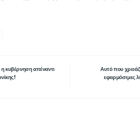
ς η κυβέρνηση απέναντι
Αυτό που χρειάζο
ονίκης!
εφαρμόσιμες λ