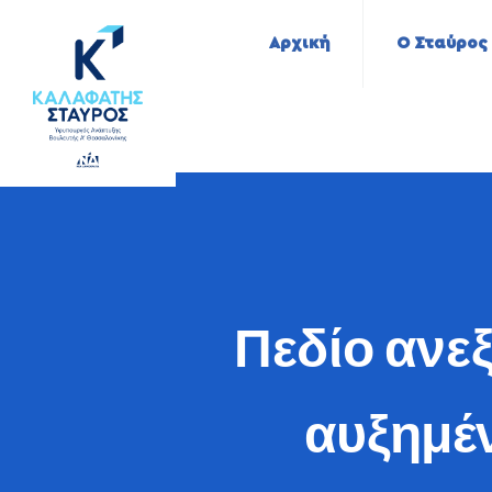
Αρχική
Ο Σταύρος
Πεδίο ανε
αυξημέ