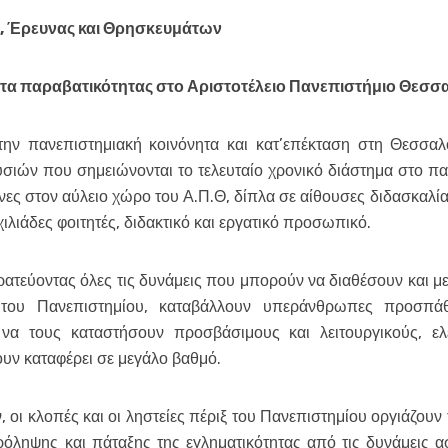
 Έρευνας και Θρησκευμάτων
α παραβατικότητας στο Αριστοτέλειο Πανεπιστήμιο Θεσσ
ν πανεπιστημιακή κοινόνητα και κατ’επέκταση στη Θεσσαλο
σιών που σημειώνονται το τελευταίο χρονικό διάστημα στο π
ες στον αύλειο χώρο του Α.Π.Θ, δίπλα σε αίθουσες διδασκαλί
ιλιάδες φοιτητές, διδακτικό και εργατικό προσωπικό.
ρατεύοντας όλες τις δυνάμεις που μπορούν να διαθέσουν και μ
 του Πανεπιστημίου, καταβάλλουν υπεράνθρωπες προσπά
να τους καταστήσουν προσβάσιμους και λειτουργικούς, ελ
ουν καταφέρει σε μεγάλο βαθμό.
 οι κλοπές και οι ληστείες πέριξ του Πανεπιστημίου οργιάζουν 
ρόληψης και πάταξης της εγληματικότητας από τις δυνάμεις 