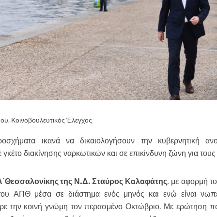
που
,
Κοινοβουλευτικός Έλεγχος
οσχήματα ικανά να δικαιολογήσουν την κυβερνητική ανο
γκέτο διακίνησης ναρκωτικών και σε επικίνδυνη ζώνη για τους
Α΄Θεσσαλονίκης της Ν.Δ. Σταύρος Καλαφάτης
, με αφορμή τ
ου ΑΠΘ μέσα σε διάστημα ενός μηνός και ενώ είναι νωπ
ρε την κοινή γνώμη τον περασμένο Οκτώβριο. Με ερώτηση π