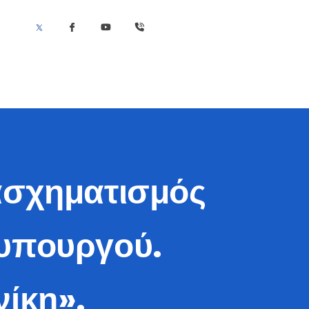
ασχηματισμός
θυπουργού.
ίκη».