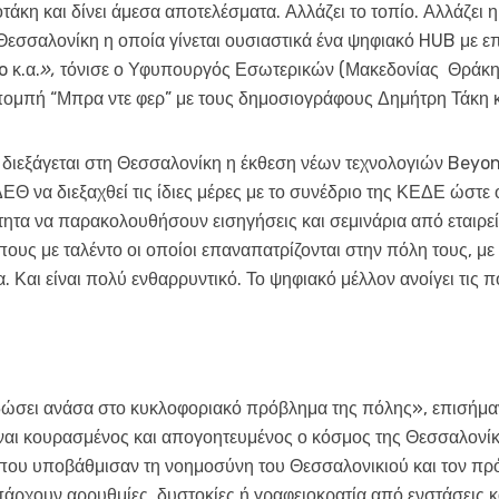
η και δίνει άμεσα αποτελέσματα. Αλλάζει το τοπίο. Αλλάζει η
 Θεσσαλονίκη η οποία γίνεται ουσιαστικά ένα ψηφιακό HUB με επ
o κ.α.
»,
τόνισε ο Υφυπουργός Εσωτερικών (Μακεδονίας Θράκης
κπομπή “Μπρα ντε φερ” με τους δημοσιογράφους Δημήτρη Τάκη κ
ς διεξάγεται στη Θεσσαλονίκη η έκθεση νέων τεχνολογιών Beyon
ΕΘ να διεξαχθεί τις ίδιες μέρες με το συνέδριο της ΚΕΔΕ ώστε
τητα να παρακολουθήσουν εισηγήσεις και σεμινάρια από εταιρε
ους με ταλέντο οι οποίοι επαναπατρίζονται στην πόλη τους, με
α. Και είναι πολύ ενθαρρυντικό. Το ψηφιακό μέλλον ανοίγει τις π
δώσει ανάσα στο κυκλοφοριακό πρόβλημα της πόλης», επισήμ
ναι κουρασμένος και απογοητευμένος ο κόσμος της Θεσσαλονίκης
ς που υποβάθμισαν τη νοημοσύνη του Θεσσαλονικιού και τον π
ρχουν αρρυθμίες, δυστοκίες ή γραφειοκρατία από ενστάσεις κ