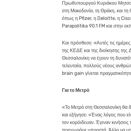
Πρωθυπουργού Κυριάκου Μητσοτάκ
στη Μακεδονία, τη Θράκη, και τη
όπως η Pfizer, η Deloitte, η Cisc
Parapolitika 90.1 FM και στην ε
Και πρόσθεσε:
«
Αυτές τις ημέρε
της ΚΕΔΕ και της διοίκησης της Δ
Θεσσαλονίκη να έχουν τη δυνατό
τελευταία, πολλούς νέους ανθρώπ
brain gain γίνεται πραγματικότητ
Για το Μετρό
«Το Μετρό στη Θεσσαλονίκη θα 
και εξήγησε: «Ένας λόγος που εί
τον κορόιδευαν. Έγιναν κινήσει
προχωράμε μπροστά. Άλλο να υπά