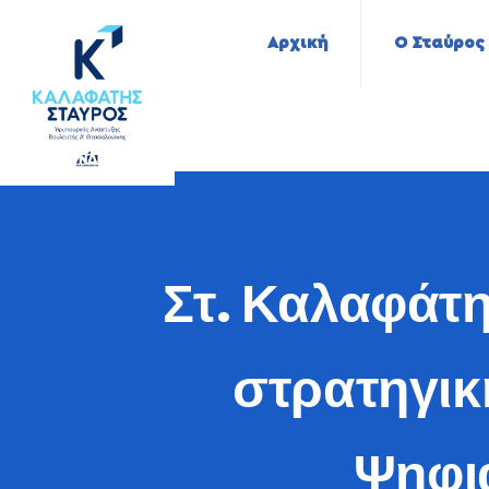
Αρχική
Ο Σταύρος
Στ. Καλαφάτ
στρατηγικ
Ψηφι