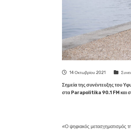
14 Οκτωβρίου 2021
Συνεν
Σημεία της συνέντευξης του 
στα
Parapolitika
90.1
FM
και 
«
Ο ψηφιακός μετασχηματισμός της