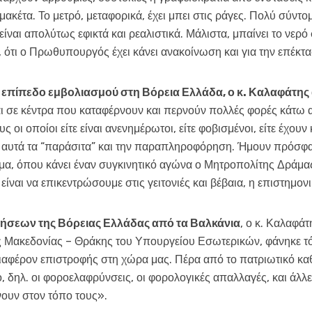
ακέτα. Το μετρό, μεταφορικά, έχει μπει στις ράγες. Πολύ σύντομ
αι απολύτως εφικτά και ρεαλιστικά. Μάλιστα, μπαίνει το νερό 
, ότι ο Πρωθυπουργός έχει κάνει ανακοίνωση και για την επέκτ
ό επίπεδο εμβολιασμού στη Βόρεια Ελλάδα, ο κ. Καλαφάτης
ε κέντρα που καταφέρνουν και περνούν πολλές φορές κάτω απ
ι οποίοι είτε είναι ανενημέρωτοι, είτε φοβισμένοι, είτε έχουν 
 αυτά τα “παράσιτα” και την παραπληροφόρηση. Ήμουν πρόσφατ
άμα, όπου κάνει έναν συγκινητικό αγώνα ο Μητροπολίτης Δράμα
είναι να επικεντρώσουμε στις γειτονιές και βέβαια, η επιστημον
ρήσεων της Βόρειας Ελλάδας από τα Βαλκάνια
, ο κ. Καλαφά
 Μακεδονίας – Θράκης του Υπουργείου Εσωτερικών, φάνηκε τό
διαφέρον επιστροφής στη χώρα μας. Πέρα από το πατριωτικό κα
ο, δηλ. οι φοροελαφρύνσεις, οι φορολογικές απαλλαγές, και άλλ
νουν στον τόπο τους».