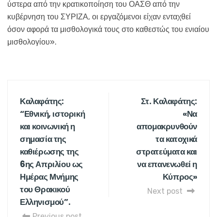
ύστερα από την κρατικοποίηση του ΟΑΣΘ από την
κυβέρνηση του ΣΥΡΙΖΑ, οι εργαζόμενοι είχαν ενταχθεί
όσον αφορά τα μισθολογικά τους στο καθεστώς του ενιαίου
μισθολογίου».
Καλαφάτης:
Στ. Καλαφάτης:
“Εθνική, ιστορική
«Να
και κοινωνική η
απομακρυνθούν
σημασία της
τα κατοχικά
καθιέρωσης της
στρατεύματα και
6ης Απριλίου ως
να επανενωθεί η
Ημέρας Μνήμης
Κύπρος»
του Θρακικού
Next post
Ελληνισμού”.
Previous post