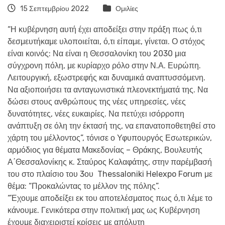
15 Σεπτεμβρίου 2022
Ομιλίες
“Η κυβέρνηση αυτή έχει αποδείξει στην πράξη πως ό,τι
δεσμευτήκαμε υλοποιείται, ό,τι είπαμε, γίνεται.
Ο στόχος
είναι κοινός:
Να είναι η Θεσσαλονίκη του 2030 μια
σύγχρονη πόλη, με κυρίαρχο ρόλο στην Ν.Α. Ευρώπη.
Λειτουργική, εξωστρεφής και δυναμικά αναπτυσσόμενη.
Να αξιοποιήσει τα ανταγωνιστικά πλεονεκτήματά της. Να
δώσει στους ανθρώπους της νέες υπηρεσίες, νέες
δυνατότητες, νέες ευκαιρίες. Να πετύχει ισόρροπη
ανάπτυξη σε όλη την έκτασή της, να επανατοποθετηθεί στο
χάρτη του μέλλοντος”, τόνισε ο Υφυπουργός Εσωτερικών,
αρμόδιος για θέματα Μακεδονίας – Θράκης, Βουλευτής
Α΄Θεσσαλονίκης κ. Σταύρος Καλαφάτης, στην παρέμβασή
του στο πλαίσιο του
3ου Thessaloniki Helexpo Forum με
θέμα: “Προκαλώντας το μέλλον της πόλης”.
“Έχουμε αποδείξει εκ του αποτελέσματος πως ό,τι λέμε το
κάνουμε. Γενικότερα στην πολιτική μας ως Κυβέρνηση
έχουμε διαχειριστεί κρίσεις με απόλυτη