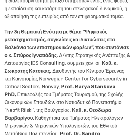
η διαλειτουργικότητα μεταξύ υπηρεσιών εντός ενός φορέα,
η εκπαίδευση και κατάρτιση του στελεχιακού δυναμικού, η
αξιοποίηση της εμπειρίας από τον επιχειρηματικό τομέα.
Την 3η Θεματική Ενότητα με θέμα: “Ψηφιακός
μετασχηματισμός, συγκλίσεις και δικτυώσεις στα
Βαλκάνια των επιστημονικών φορέων”, που συντόνισε
ο κ. Σπύρος Ιγνατιάδης
, Δ/ντης Στρατηγικής Ανάπτυξης &
Λειτουργίας IDS Consulting, συμμετείχαν οι:
Καθ. κ.
Σωκράτης Κάτσικας
, Διευθυντής του Κέντρου Έρευνας
και Καινοτομίας Norwegian Center for Cybersecurity in
Critical Sectors, Norway,
Prof. Marya Stankova
PhD,
Επικεφαλής του Τμήματος Τουρισμού, της Σχολής
Οικονομικών Σπουδών, στο Νοτιοδυτικό Πανεπιστήμιο
“Neofit Rilski”, της Βουλγαρίας,
Καθ. κ. Θεοδώρα
Βαρβαρίγου,
Καθηγήτρια του Τμήματος Ηλεκτρολόγων
Μηχανικών & Μηχανικών Υπολογιστών, του Εθνικού
Μετσόβιου Πολυτεχνείου,
Prof. Dr. Sandro