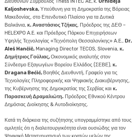
Διευθύνων Σύμβουλος Thess INTEC AE,
κ.
Orhideja
Kaljoshevska,
Υπεύθυνη για τη Δημοκρατία της Βόρειας
Μακεδονίας, στο Επενδυτικό Πλαίσιο για τα Δυτικά
Βαλκάνια,
κ. Αναστάσιος Τζήκας
, Πρόεδρος της ΔΕΘ –
HELEXPO A.E. και Πρόεδρος Πάρκου Επιχειρήσεων
Υψηλής Τεχνολογίας «Τεχνόπολη Θεσσαλονίκης» A.E.,
Dr.
Aleš Hančič,
Managing Director TECOS, Slovenia,
κ.
Δημήτριος Γούλιας,
Οικονομικός αναλυτής στον
Σύνδεσμο Εξαγωγέων Βορείου Ελλάδος (ΣΕΒΕ),
κ.
Dragana Bećić,
Βοηθός Διευθυντή, Γραφείο για τις
Τεχνολογίες Πληροφορικής και Ψηφιακής Διακυβέρνησης,
της Κυβέρνησης της Δημοκρατίας της Σερβίας και
κ.
Παρασκευή Δραμαλιώτη.
Πρόεδρος Εθνικού Κέντρου
Δημόσιας Διοίκησης & Αυτοδιοίκησης.
Κατά τη διάρκεια της συζήτησης υπογραμμίστηκε από τους
ομιλητές ότι η διαλειτουργικότητα είναι ουσιώδης για τον
Ψηφιακό Μετασχηματισμό των κρατών μελών της