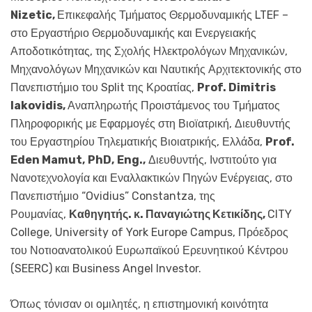
Nizetic,
Επικεφαλής Τμήματος Θερμοδυναμικής LTEF –
στο Εργαστήριο Θερμοδυναμικής και Ενεργειακής
Αποδοτικότητας, της Σχολής Ηλεκτρολόγων Μηχανικών,
Μηχανολόγων Μηχανικών και Ναυτικής Αρχιτεκτονικής στο
Πανεπιστήμιο του Split της Κροατίας,
Prof. Dimitris
Iakovidis,
Αναπληρωτής Προιστάμενος του Τμήματος
Πληροφορικής με Εφαρμογές στη Βιοϊατρική, Διευθυντής
του Εργαστηρίου Τηλεματικής Βιοιατρικής, Ελλάδα,
Prof.
Eden Mamut,
PhD,
Eng.,
Διευθυντής, Ινστιτούτο για
Νανοτεχνολογία και Εναλλακτικών Πηγών Ενέργειας, στο
Πανεπιστήμιο “Ovidius” Constantza, της
Ρουμανίας,
Καθηγητής. κ. Παναγιώτης Κετικίδης,
CITY
College, University of York Europe Campus, Πρόεδρος
του Νοτιοανατολικού Ευρωπαϊκού Ερευνητικού Κέντρου
(SEERC) και Business Angel Investor.
Όπως τόνισαν οι ομιλητές, η επιστημονική κοινότητα