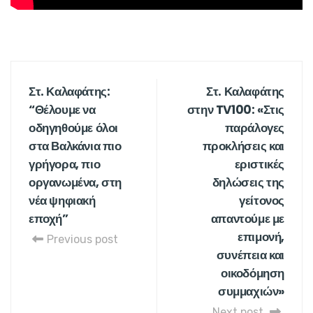
Στ. Καλαφάτης:
Στ. Καλαφάτης
“Θέλουμε να
στην TV100: «Στις
οδηγηθούμε όλοι
παράλογες
στα Βαλκάνια πιο
προκλήσεις και
γρήγορα, πιο
εριστικές
οργανωμένα, στη
δηλώσεις της
νέα ψηφιακή
γείτονος
εποχή”
απαντούμε με
επιμονή,
Previous post
συνέπεια και
οικοδόμηση
συμμαχιών»
Next post