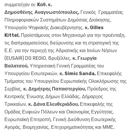
συμμετείχαν οι:
Kαθ. κ.
Δημοσθένης
Αναγνωστόπουλος,
Γενικός Γραμματέας
Πληροφοριακών Συστημάτων Δημόσιας Διοίκησης,
Υπουργείο Ψηφιακής Διακυβέρνησης,
κ. Gilles
Kittel,
Προϊστάμενος στον Μηχανισμό για την προένταξη,
τις διαπραγματεύσεις διεύρυνσης και τη στρατηγική της
Ε.Ε. για την περιοχή της Αδριατικής και Ιονίων Νήσων
(EUSAIR) DG REGIO, Βρυξέλλες,
κ. Γεωργία
Βαλατσού,
Υπηρεσιακή Γενική Γραμματέας του
Υπουργείου Εσωτερικών,
κ. Simic Sanda,
Επικεφαλής
Τμήματος του Υπουργείου Ευρωπαϊκής Ολοκλήρωσης της
Σερβίας,
κ. Δημήτρης Παπαστεργίου,
Πρόεδρος της
Κεντρικής Ένωσης Δήμων Ελλάδας, Δήμαρχος
Τρικκαίων,
κ. Δάνα Ελευθεριάδου,
Επικεφαλής της
Ομάδας Ευφυών Πόλεων και Οικονομίας Εγγύτητας,
Ευρωπαϊκή Επιτροπή, Γενική Διεύθυνση Εσωτερικής
Αγοράς, Βιομηχανίας, Επιχειρηματικότητας και ΜΜΕ,