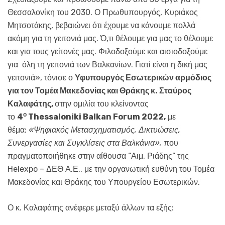
Θεσσαλονίκη του 2030. Ο Πρωθυπουργός, Κυριάκος
Μητσοτάκης, βεβαιώνει ότι έχουμε να κάνουμε πολλά
ακόμη για τη γειτονιά μας. Ό,τι θέλουμε για μας το θέλουμε
και για τους γείτονές μας. Φιλοδοξούμε και αισιοδοξούμε
για όλη τη γειτονιά των Βαλκανίων. Γιατί είναι η δική μας
γειτονιά», τόνισε ο
Υφυπουργός Εσωτερικών αρμόδιος
για τον Τομέα Μακεδονίας και Θράκης κ. Σταύρος
Καλαφάτης,
στην ομιλία του κλείνοντας
ο
το
4
Thessaloniki Balkan Forum 2022,
με
θέμα:
«Ψηφιακός Μετασχηματισμός, Δικτυώσεις,
Συνεργασίες και Συγκλίσεις στα Βαλκάνια»,
που
πραγματοποιήθηκε στην αίθουσα “Αιμ. Ριάδης” της
Helexpo – ΔΕΘ Α.Ε., με την οργανωτική ευθύνη του Τομέα
Μακεδονίας και Θράκης του Υπουργείου Εσωτερικών.
Ο κ. Καλαφάτης ανέφερε μεταξύ άλλων τα εξής: