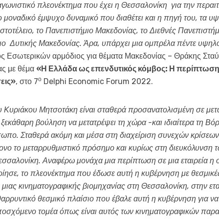
ταγωνιστικό πλεονέκτημα που έχει η Θεσσαλονίκη για την περα
το μοναδικό έμψυχο δυναμικό που διαθέτει και η πηγή του, τα υ
στοτέλειο, το Πανεπιστήμιο Μακεδονίας, το Διεθνές Πανεπιστήμι
μιο Δυτικής Μακεδονίας. Άρα, υπάρχει μια ομπρέλα πέντε υψηλ
ός Εσωτερικών αρμόδιος για θέματα Μακεδονίας – Θράκης Στα
τας με θέμα
«Η Ελλάδα ως επενδυτικός κόμβος: Η περίπτωση
ο
εις»
, στο 7
Delphi Economic Forum 2022.
 Κυριάκου Μητσοτάκη είναι σταθερά προσανατολισμένη σε μετ
 ξεκάθαρη βούληση να μετατρέψει τη χώρα -και ιδιαίτερα τη Βό
πο. Σταθερά ακόμη και μέσα στη διαχείριση συνεχών κρίσεων 
τονο το μεταρρυθμιστικό πρόσημο και κυρίως στη διευκόλυνση 
Θεσσαλονίκη. Αναφέρω μονάχα μια περίπτωση σε μια εταιρεία η ο
ίησε, το πλεονέκτημα που έδωσε αυτή η κυβέρνηση με θεσμικέ
 μιας κινηματογραφικής βιομηχανίας στη Θεσσαλονίκη, στην ετ
νθαρρυντικό θεσμικό πλαίσιο που έβαλε αυτή η κυβέρνηση για ν
υποσχόμενο τομέα όπως είναι αυτός των κινηματογραφικών παρ