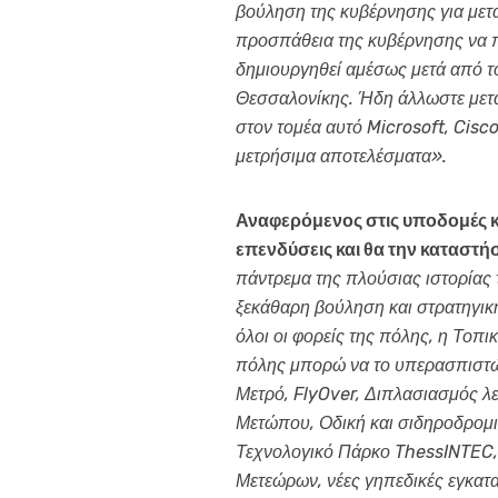
βούληση της κυβέρνησης για μετα
προσπάθεια της κυβέρνησης να π
δημιουργηθεί αμέσως μετά από το
Θεσσαλονίκης. Ήδη άλλωστε μετατ
στον τομέα αυτό Microsoft, Cisco
μετρήσιμα αποτελέσματα».
Αναφερόμενος στις υποδομές κα
επενδύσεις και θα την καταστή
πάντρεμα της πλούσιας ιστορίας 
ξεκάθαρη βούληση και στρατηγικ
όλοι οι φορείς της πόλης, η Τοπι
πόλης μπορώ να το υπερασπιστώ 
Μετρό, FlyOver, Διπλασιασμός 
Μετώπου, Οδική και σιδηροδρομι
Τεχνολογικό Πάρκο ThessINTEC,
Μετεώρων, νέες γηπεδικές εγκατ