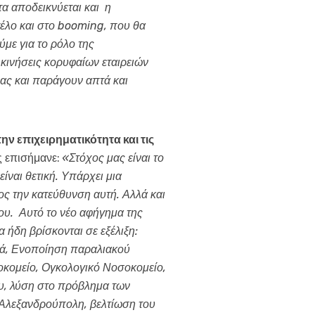
α αποδεικνύεται και η
έλο και στο booming, που θα
με για το ρόλο της
 κινήσεις κορυφαίων εταιρειών
μας και παράγουν απτά και
ν επιχειρηματικότητα και τις
ς επισήμανε:
«Στόχος μας είναι το
ίναι θετική. Υπάρχει μια
ς την κατεύθυνση αυτή. Αλλά και
φου. Αυτό το νέο αφήγημα της
ήδη βρίσκονται σε εξέλιξη:
ά, Ενοποίηση παραλιακού
οκομείο, Ογκολογικό Νοσοκομείο,
υ, λύση στο πρόβλημα των
 Αλεξανδρούπολη, βελτίωση του