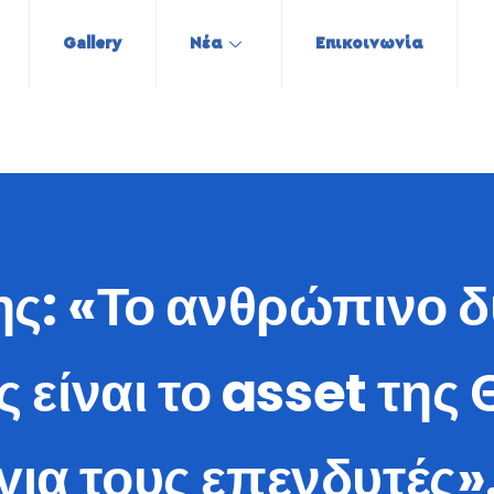
Gallery
Νέα
Επικοινωνία
ς: «Το ανθρώπινο δ
ς είναι το asset της
για τους επενδυτές»