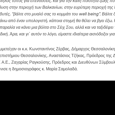
ληλος τόπος για επενδύσεις, και για την καλή ποιότητα ζωής πο
ένδυση στην περιοχή των Βαλκανίων, στην ευρύτερη περιοχή τη
υτές, “βάλτε στο μυαλό σας το κομμάτι του well being”. Βάλτε 
άνω από έναν υπολογιστή, κάποια στιγμή θα θέλει να βγει έξω.
παραλία να κάνει μια βόλτα στο Σέιχ Σου, αλλά και να ταξιδέψει
ική. Άρα, και γι΄ αυτόν το λόγο, είμαστε ιδιαίτερα αισιόδοξοι γ
υμμετείχαν οι κ.κ. Κωνσταντίνος Ζέρβας, Δήμαρχος Θεσσαλονίκ
νεπιστήμιου Θεσσαλονίκης, Αναστάσιος Τζήκας, Πρόεδρος της
.Ε., Ζαχαρίας Ραγκούσης, Πρόεδρος και Διευθύνων Σύμβουλ
όνισε η δημοσιογράφος κ. Μαρία Σαμολαδά.