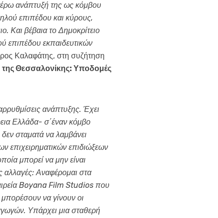
ιτέρω ανάπτυξή της ως κόμβου
ψηλού επιπέδου και κύρους,
ο. Και βέβαια το Δημοκρίτειο
ού επιπέδου εκπαιδευτικών
ύρος Καλαφάτης, στη συζήτηση
 της Θεσσαλονίκης: Υποδομές
αρρυθμίσεις ανάπτυξης. Έχει
ρεια Ελλάδα- σ΄έναν κόμβο
δεν σταματά να λαμβάνει
των επιχειρηματικών επιδιώξεων
ποία μπορεί να μην είναι
ς αλλαγές: Αναφέρομαι στα
αιρεία Boyana Film Studios που
α μπορέσουν να γίνουν οι
αγωγών. Υπάρχει μια σταθερή