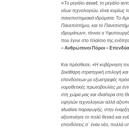
«Το μεγάλο asset, το μεγάλο αν
νέων τεχνολογιών, είναι κυρίως 
πανεπιστημιακά ιδρύματα: Το Αρι
Πανεπιστήμιο, και το Πανεπιστή
ιδρυμάτων»
, τόνισε ο Υφυπουργ
που έγινε στο πλαίσιο της ενότη
– Ανθρώπινοι Πόροι – Επενδύσ
Και πρόσθεσε:
«Η κυβέρνηση του
ξεκάθαρη στρατηγική επιλογή και
επενδύσεων με εξωστρεφές πρόσω
νομοθετικές πρωτοβουλίες με έν
στη χώρα μας και ιδιαίτερα στη 
υψηλών τεχνολογιών αλλά αξιοπο
studios παραγωγής, στην έναρξη
αξιοποίησε το πολύ θετικό και ε
επενδύσεις σ΄ έναν νέο, πολλά 