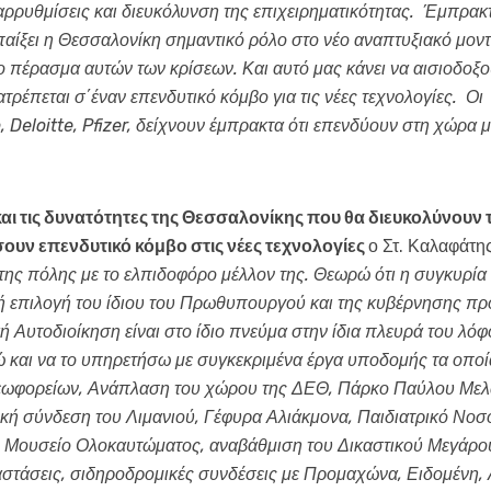
ρρυθμίσεις και διευκόλυνση της επιχειρηματικότητας. Έμπρακτ
αίξει η Θεσσαλονίκη σημαντικό ρόλο στο νέο αναπτυξιακό μοντ
 πέρασμα αυτών των κρίσεων. Και αυτό μας κάνει να αισιοδοξού
ρέπεται σ΄έναν επενδυτικό κόμβο για τις νέες τεχνολογίες. Οι
, Deloitte, Pfizer, δείχνουν έμπρακτα ότι επενδύουν στη χώρα 
ι τις δυνατότητες της Θεσσαλονίκης που θα διευκολύνουν τη
σουν επενδυτικό κόμβο στις νέες τεχνολογίες
ο Στ. Καλαφάτη
της πόλης με το ελπιδοφόρο μέλλον της. Θεωρώ ότι η συγκυρία ε
ή επιλογή του ίδιου του Πρωθυπουργού και της κυβέρνησης προ
κή Αυτοδιοίκηση είναι στο ίδιο πνεύμα στην ίδια πλευρά του λό
και να το υπηρετήσω με συγκεκριμένα έργα υποδομής τα οποία 
λεωφορείων, Ανάπλαση του χώρου της ΔΕΘ, Πάρκο Παύλου Μελ
κή σύνδεση του Λιμανιού, Γέφυρα Αλιάκμονα, Παιδιατρικό Νοσ
 Μουσείο Ολοκαυτώματος, αναβάθμιση του Δικαστικού Μεγάρο
αστάσεις, σιδηροδρομικές συνδέσεις με Προμαχώνα, Ειδομένη,