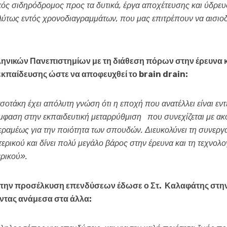
ός σιδηρόδρομος προς τα δυτικά, έργα αποχέτευσης και ύδρευ
λύτως εντός χρονοδιαγραμμάτων, που μας επιτρέπουν να αισιοδο
ληνικών Πανεπιστημίων με τη διάθεση πόρων στην έρευνα κα
κπαίδευσης ώστε να αποφευχθεί το brain drain:
οτάκη έχει απόλυτη γνώση ότι η εποχή που ανατέλλει είναι εν
μφαση στην εκπαιδευτική μεταρρύθμιση που συνεχίζεται με ακ
εραμέως για την ποιότητα των σπουδών. Διευκολύνει τη συνεργ
τερικού και δίνει πολύ μεγάλο βάρος στην έρευνα και τη τεχνολ
ερικού».
ρά την προσέλκυση επενδύσεων έδωσε ο Στ. Καλαφάτης στη
ντας ανάμεσα στα άλλα: