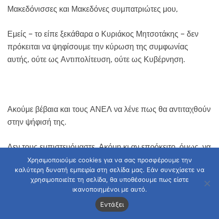
Μακεδόνισσες και Μακεδόνες συμπατριώτες μου,
Εμείς – το είπε ξεκάθαρα ο Κυριάκος Μητσοτάκης – δεν
πρόκειται να ψηφίσουμε την κύρωση της συμφωνίας
αυτής, ούτε ως Αντιπολίτευση, ούτε ως Κυβέρνηση.
Ακούμε βέβαια και τους ΑΝΕΛ να λένε πως θα αντιταχθούν
στην ψήφισή της.
Δεν τους εμπιστευόμαστε. Ακόμη κι αν επρόκειτο, όμως, να
διαφωνήσουν την τελευταία στιγμή, ο κ. Τσίπρας έχει- λέει
Χρησιμοποιούμε cookies για να σας προσφέρουμε την
καλύτερη δυνατή εμπειρία στη σελίδα μας. Εάν συνεχίσετε να
– κι άλλες πατερίτσες. Μην ξεχνούμε ότι ο κυβερνητικός
χρησιμοποιείτε τη σελίδα, θα υποθέσουμε πως είστε
εκπρόσωπος έχει προαναγγείλει, εδώ και καιρό,
ικανοποιημένοι με αυτό.
αποστασία αντιπολιτευόμενων βουλευτών, έτοιμων –
Εντάξει
όπως είπε – να στηρίξουν τη συμφωνία.