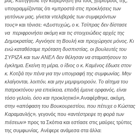
μας.
Κατήγγειλε την κυβέρνηση για τους χειρισμούς της,
υπογραμμίζοντας ότι
«μπροστά στις προκλήσεις των
γειτόνων μας, γίνεται ντελιβεράς των συμφερόντων
τους»
και τόνισε:
«Δυστυχώς
,
ο κ. Τσίπρας δεν δίστασε
να
περιφρονήσει ακόμη και τις στοιχειώδεις αρχές της
Δημοκρατίας. Αγνόησε τη Βουλή και προχώρησε μόνος. Κι
ενώ καταθέσαμε πρόταση δυσπιστίας, οι βουλευτές του
ΣΥΡΙΖΑ και των ΑΝΕΛ δεν θέλησαν να σταματήσουν το
έγκλημα. Εκείνη τη μέρα, ο ίδιος ο κ. Καμένος έδωσε στον
κ. Κοτζιά την πένα για την υπογραφή της συμφωνίας. Μην
κλαίγονται, λοιπόν, και μην μεμψιμοιρούν. Το αίτημα του
πατροκτόνου για επιείκεια, επειδή έμεινε ορφανός, είναι
τόσο γελοίο, όσο και προκλητικό».
Αναφέρθηκε, ακόμη,
στην «
απόφαση του Βουκουρεστίου, που πέτυχε ο Κώστας
Καραμανλής»,
γεγονός που
«αντέστρεψε τη φορά των
πιέσεων»
προς τα Σκόπια και εστίασε στις μαύρες τρύπες
της συμφωνίας. Ανέφερε ανάμεσα στα άλλα: