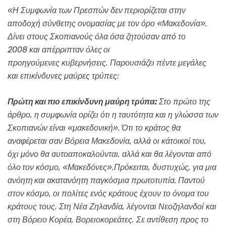
«Η Συμφωνία των Πρεσπών δεν
περιορίζεται στην
αποδοχή σύνθετης ονομασίας με τον όρο «Μακεδονία».
Δίνει στους Σκοπιανούς όλα όσα ζητούσαν από το
2008
και απέρριπταν όλες
οι
προηγούμενες κυβερνήσεις.
Παρουσιάζει πέντε μεγάλες
και επικίνδυνες μαύρες τρύπες:
Πρώτη και πιο επικίνδυνη μαύρη τρύπα:
Στο πρώτο της
άρθρο, η συμφωνία ορίζει ότι η ταυτότητα και η γλώσσα των
Σκοπιανών είναι «μακεδονική».
Ότι το κράτος θα
αναφέρεται σαν Βόρεια Μακεδονία, αλλά οι κάτοικοί του,
όχι μόνο θα αυτοαποκαλούνται, αλλά και θα λέγονται από
όλο
τον κόσμο, «Μακεδόνες».Πρόκειται, δυστυχώς, για μια
ανόητη
και ακατανόητη παγκόσμια πρωτοτυπία.
Παντού
στον κόσμο, οι πολίτες ενός κράτους έχουν το όνομα του
κράτους τους. Στη Νέα Ζηλανδία, λέγονται Νεοζηλανδοί και
στη Βόρειο Κορέα, Βορειοκορεάτες. Σε αντίθεση προς το