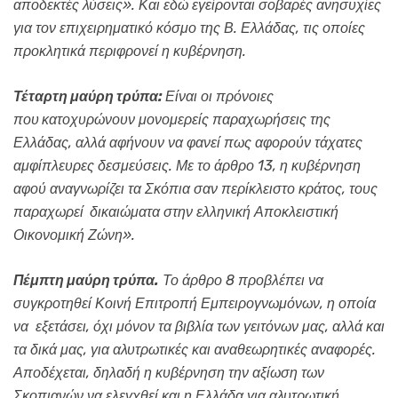
αποδεκτές λύσεις». Και εδώ εγείρονται σοβαρές ανησυχίες
για τον επιχειρηματικό κόσμο της Β. Ελλάδας, τις οποίες
προκλητικά περιφρονεί η κυβέρνηση.
Τέταρτη μαύρη τρύπα:
Είναι οι πρόνοιες
που
κατοχυρώνουν μονομερείς παραχωρήσεις της
Ελλάδας, αλλά αφήνουν να φανεί πως αφορούν τάχατες
αμφίπλευρες δεσμεύσεις. Με το άρθρο 13, η κυβέρνηση
αφού αναγνωρίζει τα Σκόπια σαν περίκλειστο κράτος, τους
παραχωρεί
δικαιώματα στην ελληνική Αποκλειστική
Οικονομική Ζώνη».
Πέμπτη μαύρη τρύπα.
Το άρθρο 8 προβλέπει να
συγκροτηθεί Κοινή Επιτροπή Εμπειρογνωμόνων, η οποία
να
εξετάσει, όχι μόνον τα βιβλία των γειτόνων μας, αλλά και
τα δικά μας, για αλυτρωτικές και αναθεωρητικές αναφορές.
Αποδέχεται, δηλαδή η κυβέρνηση την αξίωση των
Σκοπιανών να ελεγχθεί και η Ελλάδα για αλυτρωτική