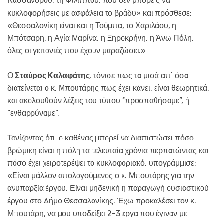
Κασσάνδρου, τη Φιλίππου, που δεν μπορείς να
κυκλοφορήσεις με ασφάλεια το βράδυ» και πρόσθεσε:
«Θεσσαλονίκη είναι και η Τούμπα, το Χαριλάου, η
Μπότσαρη, η Αγία Μαρίνα, η Ξηροκρήνη, η Άνω Πόλη,
όλες οι γειτονιές που έχουν μαραζώσει.»
Ο
Σταύρος Καλαφάτης
, τόνισε πως τα μισά απ` όσα
διατείνεται ο κ. Μπουτάρης πως έχει κάνει, είναι θεωρητικά,
και ακολουθούν λέξεις του τύπου “προσπαθήσαμε”, ή
“ενθαρρύναμε”.
Τονίζοντας ότι ο καθένας μπορεί να διαπιστώσει πόσο
βρώμικη είναι η πόλη τα τελευταία χρόνια περπατώντας και
πόσο έχει χειροτερέψει το κυκλοφοριακό, υπογράμμισε:
«Είναι μάλλον απολογούμενος ο κ. Μπουτάρης για την
ανυπαρξία έργου. Είναι μηδενική η παραγωγή ουσιαστικού
έργου στο Δήμο Θεσσαλονίκης. Έχω προκαλέσει τον κ.
Μπουτάρη, να μου υποδείξει 2-3 έργα που έγιναν με