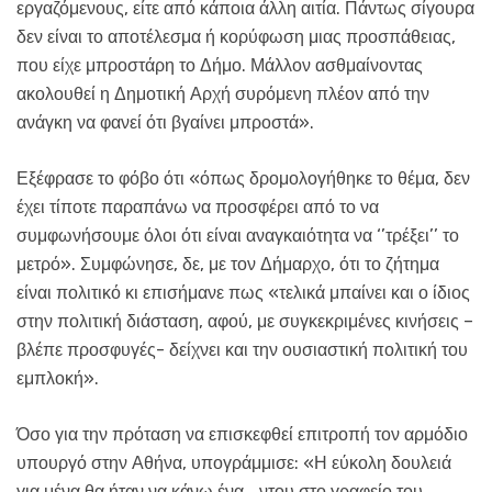
εργαζόμενους, είτε από κάποια άλλη αιτία. Πάντως σίγουρα
δεν είναι το αποτέλεσμα ή κορύφωση μιας προσπάθειας,
που είχε μπροστάρη το Δήμο. Μάλλον ασθμαίνοντας
ακολουθεί η Δημοτική Αρχή συρόμενη πλέον από την
ανάγκη να φανεί ότι βγαίνει μπροστά».
Εξέφρασε το φόβο ότι «όπως δρομολογήθηκε το θέμα, δεν
έχει τίποτε παραπάνω να προσφέρει από το να
συμφωνήσουμε όλοι ότι είναι αναγκαιότητα να ‘’τρέξει’’ το
μετρό». Συμφώνησε, δε, με τον Δήμαρχο, ότι το ζήτημα
είναι πολιτικό κι επισήμανε πως «τελικά μπαίνει και ο ίδιος
στην πολιτική διάσταση, αφού, με συγκεκριμένες κινήσεις –
βλέπε προσφυγές- δείχνει και την ουσιαστική πολιτική του
εμπλοκή».
Όσο για την πρόταση να επισκεφθεί επιτροπή τον αρμόδιο
υπουργό στην Αθήνα, υπογράμμισε: «Η εύκολη δουλειά
για μένα θα ήταν να κάνω ένα… ντου στο γραφείο του