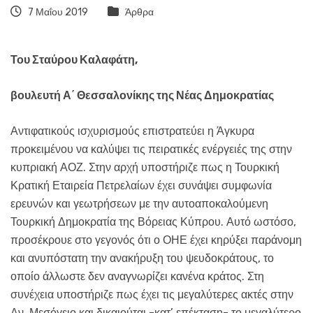
7 Μαΐου 2019
Άρθρα
Του Σταύρου Καλαφάτη,
βουλευτή Α΄ Θεσσαλονίκης της Νέας Δημοκρατίας
Αντιφατικούς ισχυρισμούς επιστρατεύει η Άγκυρα
προκειμένου να καλύψει τις πειρατικές ενέργειές της στην
κυπριακή ΑΟΖ. Στην αρχή υποστήριζε πως η Τουρκική
Κρατική Εταιρεία Πετρελαίων έχει συνάψει συμφωνία
ερευνών και γεωτρήσεων με την αυτοαποκαλούμενη
Τουρκική Δημοκρατία της Βόρειας Κύπρου. Αυτό ωστόσο,
προσέκρουε στο γεγονός ότι ο ΟΗΕ έχει κηρύξει παράνομη
και ανυπόστατη την ανακήρυξη του ψευδοκράτους, το
οποίο άλλωστε δεν αναγνωρίζει κανένα κράτος. Στη
συνέχεια υποστήριζε πως έχει τις μεγαλύτερες ακτές στην
Αν. Μεσόγειο και δικαιούται -κατ’ επέκταση- το μεγαλύτερο