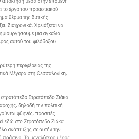
ην απόκτηση μέσα στην επόμενη
ι το έργο του προαστιακού
ημα θέρμα της δυτικής
ι, διαχρονικά. Χρειάζεται να
δημιουργήσουμε μια αγκαλιά
μέρος αυτού του φιλόδοξου
ρύτερη περιφέρειας της
στικά Μέγαρα στη Θεσσαλονίκη,
ο στρατόπεδο Στρατόπεδο Ζιάκα
αροχής, δηλαδή την πολιτική
γούνται φθηνές, προσιτές
θεί εδώ στο Στρατόπεδο Ζιάκα
όλο ανάπτυξης σε αυτήν την
ύ πράσινο. Το μεγαλύτερο μέρος