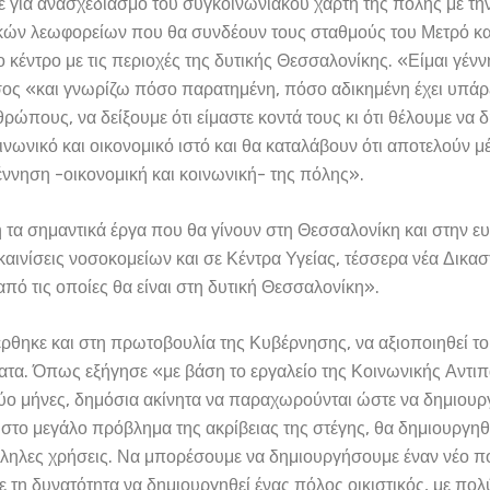
 για ανασχεδιασμό του συγκοινωνιακού χάρτη της πόλης με τ
ικών λεωφορείων που θα συνδέουν τους σταθμούς του Μετρό κα
κέντρο με τις περιοχές της δυτικής Θεσσαλονίκης. «Είμαι γένν
ος «και γνωρίζω πόσο παρατημένη, πόσο αδικημένη έχει υπάρξε
ώπους, να δείξουμε ότι είμαστε κοντά τους κι ότι θέλουμε να 
ινωνικό και οικονομικό ιστό και θα καταλάβουν ότι αποτελούν 
έννηση -οικονομική και κοινωνική- της πόλης».
α σημαντικά έργα που θα γίνουν στη Θεσσαλονίκη και στην ευ
καινίσεις νοσοκομείων και σε Κέντρα Υγείας, τέσσερα νέα Δικα
 από τις οποίες θα είναι στη δυτική Θεσσαλονίκη».
θηκε και στη πρωτοβουλία της Κυβέρνησης, να αξιοποιηθεί τ
ατα. Όπως εξήγησε «με βάση το εργαλείο της Κοινωνικής Αντιπ
ύο μήνες, δημόσια ακίνητα να παραχωρούνται ώστε να δημιουρ
 στο μεγάλο πρόβλημα της ακρίβειας της στέγης, θα δημιουργη
τάλληλες χρήσεις. Να μπορέσουμε να δημιουργήσουμε έναν νέο π
 τη δυνατότητα να δημιουργηθεί ένας πόλος οικιστικός, με πολ