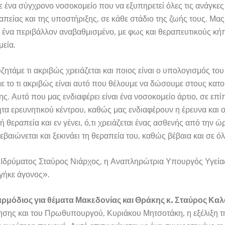
ε ένα σύγχρονο νοσοκομείο που να εξυπηρετεί όλες τις ανάγκες
πείας και της υποστήριξης, σε κάθε στάδιο της ζωής τους. Μας
 σ’ ένα περιβάλλον αναβαθμισμένο, με φως και θεραπευτικούς κ
εία.
ητάμε τι ακριβώς χρειάζεται και ποιος είναι ο υπολογισμός το
 με το τι ακριβώς είναι αυτό που θέλουμε να δώσουμε στους κατ
ς. Αυτό που μας ενδιαφέρει είναι ένα νοσοκομείο άρτιο, σε επ
τα ερευνητικού κέντρου, καθώς μας ενδιαφέρουν η έρευνα και οι
ή θεραπεία και εν γένει, ό,τι χρειάζεται ένας ασθενής από την 
βαιώνεται και ξεκινάει τη θεραπεία του, καθώς βέβαια και σε όλ
 Ιδρύματος Σταύρος Νιάρχος, η Αναπληρώτρια Υπουργός Υγεία
γήκε άγονος».
μόδιος για θέματα Μακεδονίας και Θράκης κ. Σταύρος Κα
ησης και του Πρωθυπουργού, Κυριάκου Μητσοτάκη, η εξέλιξη τ