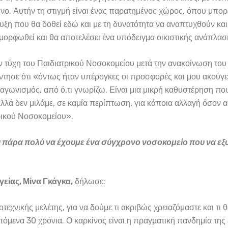
νο. Αυτήν τη στιγμή είναι ένας παρατημένος χώρος, όπου μπορε
ξη που θα δοθεί εδώ και με τη δυνατότητα να αναπτυχθούν και 
αμορφωθεί και θα αποτελέσει ένα υπόδειγμα οικιστικής ανάπλασ
ην τύχη του Παιδιατρικού Νοσοκομείου μετά την ανακοίνωση του 
τησε ότι «όντως ήταν υπέρογκες οι προσφορές και μου ακούγε
αγωνισμός, από ό,τι γνωρίζω. Είναι μια μικρή καθυστέρηση πο
λά δεν μιλάμε, σε καμία περίπτωση, για κάποια αλλαγή όσον 
ρικού Νοσοκομείου».
ι πάρα πολύ να έχουμε ένα σύγχρονο νοσοκομείο που να εξυ
είας, Μίνα Γκάγκα,
δήλωσε:
εχνικής μελέτης, για να δούμε τι ακριβώς χρειαζόμαστε και τι 
επόμενα 30 χρόνια. Ο καρκίνος είναι η πραγματική πανδημία της