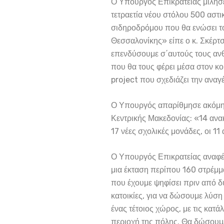
Ο Υπουργός Επικρατείας μίλησε
τετραετία νέου στόλου 500 αστ
σιδηροδρόμου που θα ενώσει το 
Θεσσαλονίκης» είπε ο κ. Σκέρτσ
επενδύσουμε σ΄αυτούς τους ανθρ
που θα τους φέρει μέσα στον κο
project που σχεδιάζει την αναγ
Ο Υπουργός απαρίθμησε ακόμη τ
Κεντρικής Μακεδονίας: «14 ανα
17 νέες σχολικές μονάδες, οι 11
Ο Υπουργός Επικρατείας αναφέρ
μια έκταση περίπου 160 στρέμμ
που έχουμε ψηφίσει πριν από δ
κατοικίες, για να δώσουμε λύση
ένας τέτοιος χώρος, με τις κα
περιοχή της πόλης. Θα δώσουμε