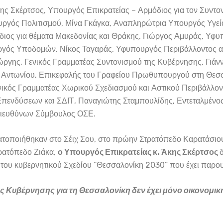
κης Σκέρτσος, Υπουργός Επικρατείας – Αρμόδιος για τον Συντ
υργός Πολιτισμού, Μίνα Γκάγκα, Αναπληρώτρια Υπουργός Υγεί
ος για θέματα Μακεδονίας και Θράκης, Γιώργος Αμυράς, Υφυ
γός Υποδομών, Νίκος Ταγαράς, Υφυπουργός Περιβάλλοντος αρ
γης, Γενικός Γραμματέας Συντονισμού της Κυβέρνησης, Γιάνν
Αντωνίου, Επικεφαλής του Γραφείου Πρωθυπουργού στη Θεσσα
νικός Γραμματέας Χωρικού Σχεδιασμού και Αστικού Περιβάλλο
 Επενδύσεων και ΣΔΙΤ, Παναγιώτης Σταμπουλίδης, Εντεταλμέν
Διευθύνων Σύμβουλος ΟΣΕ.
ατοποιήθηκαν στο Σέιχ Σου, στο πρώην Στρατόπεδο Καρατάσιου
ρατόπεδο Ζιάκα,
ο Υπουργός Επικρατείας κ. Άκης Σκέρτσος
 του κυβερνητικού Σχεδίου “Θεσσαλονίκη 2030” που έχει παρ
ς Κυβέρνησης για τη Θεσσαλονίκη δεν έχει μόνο οικονομική