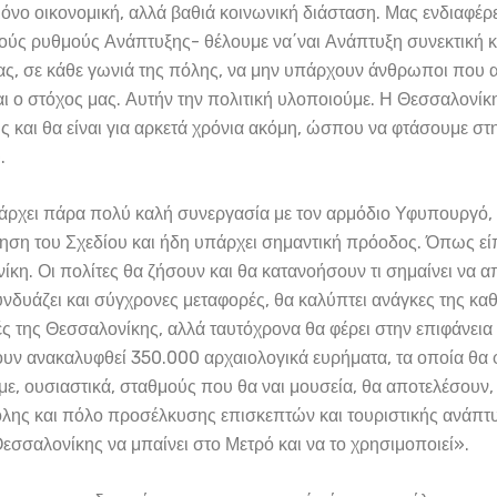
μόνο οικονομική, αλλά βαθιά κοινωνική διάσταση. Μας ενδιαφέρε
ύς ρυθμούς Ανάπτυξης- θέλουμε να΄ναι Ανάπτυξη συνεκτική κ
ας, σε κάθε γωνιά της πόλης, να μην υπάρχουν άνθρωποι που αι
αι ο στόχος μας. Αυτήν την πολιτική υλοποιούμε. Η Θεσσαλονίκ
 και θα είναι για αρκετά χρόνια ακόμη, ώσπου να φτάσουμε σ
.
πάρχει πάρα πολύ καλή συνεργασία με τον αρμόδιο Υφυπουργό,
ηση του Σχεδίου και ήδη υπάρχει σημαντική πρόοδος. Όπως είπ
νίκη. Οι πολίτες θα ζήσουν και θα κατανοήσουν τι σημαίνει να 
δυάζει και σύγχρονες μεταφορές, θα καλύπτει ανάγκες της καθ
 της Θεσσαλονίκης, αλλά ταυτόχρονα θα φέρει στην επιφάνεια 
ουν ανακαλυφθεί 350.000 αρχαιολογικά ευρήματα, τα οποία θα φ
με, ουσιαστικά, σταθμούς που θα ναι μουσεία, θα αποτελέσουν,
ης και πόλο προσέλκυσης επισκεπτών και τουριστικής ανάπτυξ
Θεσσαλονίκης να μπαίνει στο Μετρό και να το χρησιμοποιεί».