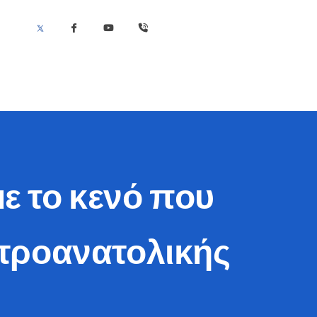
ε το κενό που
ντροανατολικής