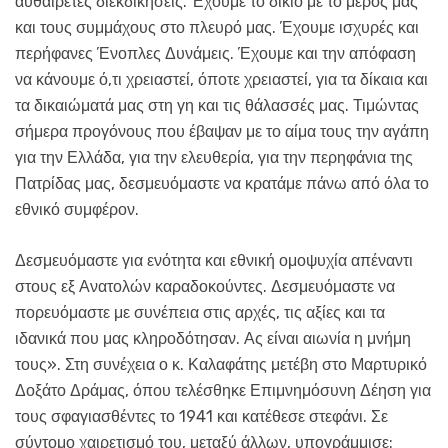
αυθαίρετες διεκδικήσεις. Έχουμε το δίκιο με το μέρος μας
και τους συμμάχους στο πλευρό μας. Έχουμε ισχυρές και
περήφανες Ένοπλες Δυνάμεις. Έχουμε και την απόφαση
να κάνουμε ό,τι χρειαστεί, όποτε χρειαστεί, για τα δίκαια και
τα δικαιώματά μας στη γη και τις θάλασσές μας. Τιμώντας
σήμερα προγόνους που έβαψαν με το αίμα τους την αγάπη
για την Ελλάδα, για την ελευθερία, για την περηφάνια της
Πατρίδας μας, δεσμευόμαστε να κρατάμε πάνω από όλα το
εθνικό συμφέρον.
Δεσμευόμαστε για ενότητα και εθνική ομοψυχία απέναντι
στους εξ Ανατολών καραδοκούντες. Δεσμευόμαστε να
πορευόμαστε με συνέπεια στις αρχές, τις αξίες και τα
ιδανικά που μας κληροδότησαν. Ας είναι αιωνία η μνήμη
τους». Στη συνέχεια ο κ. Καλαφάτης μετέβη στο Μαρτυρικό
Δοξάτο Δράμας, όπου τελέσθηκε Επιμνημόσυνη Δέηση για
τους σφαγιασθέντες το 1941 και κατέθεσε στεφάνι. Σε
σύντομο χαιρετισμό του, μεταξύ άλλων, υπογράμμισε: