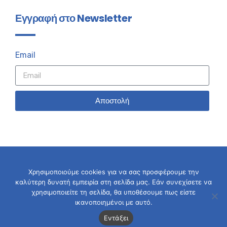
Εγγραφή στο Newsletter
Email
Αποστολή
Χρησιμοποιούμε cookies για να σας προσφέρουμε την
καλύτερη δυνατή εμπειρία στη σελίδα μας. Εάν συνεχίσετε να
© 2026 Σταύρος Καλαφάτης
χρησιμοποιείτε τη σελίδα, θα υποθέσουμε πως είστε
ικανοποιημένοι με αυτό.
Εντάξει