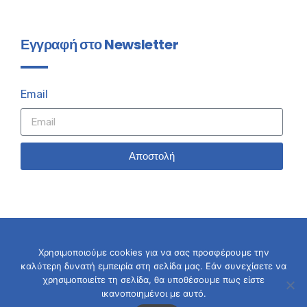
Εγγραφή στο Newsletter
Email
Αποστολή
Χρησιμοποιούμε cookies για να σας προσφέρουμε την
καλύτερη δυνατή εμπειρία στη σελίδα μας. Εάν συνεχίσετε να
© 2026 Σταύρος Καλαφάτης
χρησιμοποιείτε τη σελίδα, θα υποθέσουμε πως είστε
ικανοποιημένοι με αυτό.