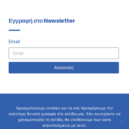
Εγγραφή στο Newsletter
Email
Αποστολή
Χρησιμοποιούμε cookies για να σας προσφέρουμε την
καλύτερη δυνατή εμπειρία στη σελίδα μας. Εάν συνεχίσετε να
© 2026 Σταύρος Καλαφάτης
χρησιμοποιείτε τη σελίδα, θα υποθέσουμε πως είστε
ικανοποιημένοι με αυτό.