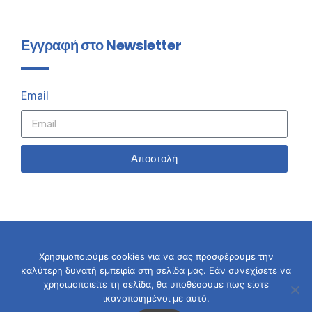
Εγγραφή στο Newsletter
Email
Αποστολή
Χρησιμοποιούμε cookies για να σας προσφέρουμε την
καλύτερη δυνατή εμπειρία στη σελίδα μας. Εάν συνεχίσετε να
© 2026 Σταύρος Καλαφάτης
χρησιμοποιείτε τη σελίδα, θα υποθέσουμε πως είστε
ικανοποιημένοι με αυτό.