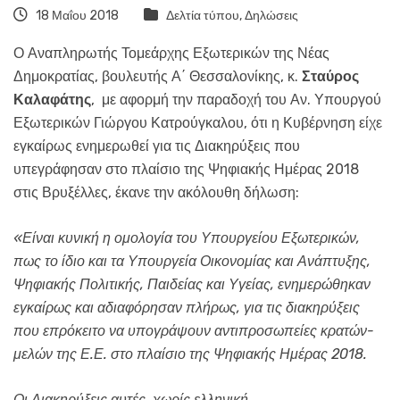
18 Μαΐου 2018
Δελτία τύπου
,
Δηλώσεις
Ο Αναπληρωτής Τομεάρχης Εξωτερικών της Νέας
Δημοκρατίας, βουλευτής Α΄ Θεσσαλονίκης, κ.
Σταύρος
Καλαφάτης
, με αφορμή την παραδοχή του Αν. Υπουργού
Εξωτερικών Γιώργου Κατρούγκαλου, ότι η Κυβέρνηση είχε
εγκαίρως ενημερωθεί για τις Διακηρύξεις που
υπεγράφησαν στο πλαίσιο της Ψηφιακής Ημέρας 2018
στις Βρυξέλλες, έκανε την ακόλουθη δήλωση:
«Είναι κυνική η ομολογία του Υπουργείου Εξωτερικών,
πως το ίδιο και τα Υπουργεία Οικονομίας και Ανάπτυξης,
Ψηφιακής Πολιτικής, Παιδείας και Υγείας, ενημερώθηκαν
εγκαίρως και αδιαφόρησαν πλήρως, για τις διακηρύξεις
που επρόκειτο να υπογράψουν αντιπροσωπείες κρατών-
μελών της Ε.Ε. στο πλαίσιο της Ψηφιακής Ημέρας 2018.
Οι Διακηρύξεις αυτές, χωρίς ελληνική