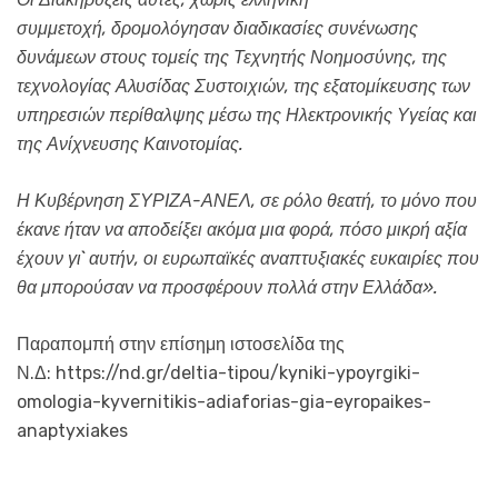
συμμετοχή,
δρομολόγησαν διαδικασίες συνένωσης
δυνάμεων στους τομείς της Τεχνητής Νοημοσύνης, της
τεχνολογίας Αλυσίδας Συστοιχιών, της εξατομίκευσης των
υπηρεσιών περίθαλψης μέσω της Ηλεκτρονικής Υγείας και
της Ανίχνευσης Καινοτομίας.
Η Κυβέρνηση ΣΥΡΙΖΑ-ΑΝΕΛ, σε ρόλο θεατή, το μόνο που
έκανε ήταν να αποδείξει ακόμα μια φορά, πόσο μικρή αξία
έχουν γι` αυτήν, οι ευρωπαϊκές αναπτυξιακές ευκαιρίες που
θα μπορούσαν να προσφέρουν πολλά στην Ελλάδα».
Παραπομπή στην επίσημη ιστοσελίδα της
Ν.Δ: https://nd.gr/deltia-tipou/kyniki-ypoyrgiki-
omologia-kyvernitikis-adiaforias-gia-eyropaikes-
anaptyxiakes