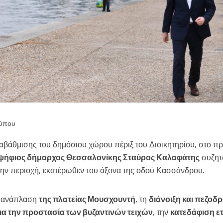
τύπου
αβάθμισης του δημόσιου χώρου πέριξ του Διοικητηρίου, στο 
ψήφιος δήμαρχος Θεσσαλονίκης Σταύρος Καλαφάτης
συζητώ
την περιοχή, εκατέρωθεν του άξονα της οδού Κασσάνδρου.
ην ανάπλαση
της πλατείας Μουσχουντή
, τη
διάνοιξη και πεζο
ια την προστασία των βυζαντινών τειχών
, την
κατεδάφιση ε