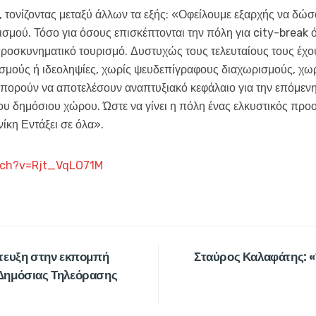
, τονίζοντας μεταξύ άλλων τα εξής: «Οφείλουμε εξαρχής να δώ
σμού. Τόσο για όσους επισκέπτονται την πόλη για city-break ό
προσκυνηματικό τουρισμό. Δυστυχώς τους τελευταίους τους έχο
μούς ή ιδεοληψίες, χωρίς ψευδεπίγραφους διαχωρισμούς, χωρί
πορούν να αποτελέσουν αναπτυξιακό κεφάλαιο για την επόμενη 
ου δημόσιου χώρου. Ώστε να γίνει η πόλη ένας ελκυστικός προ
ίκη Εντάξει σε όλα».
tch?v=Rjt_VqLO71M
τευξη στην εκπομπή
Σταύρος Καλαφάτης: «
Δημόσιας Τηλεόρασης