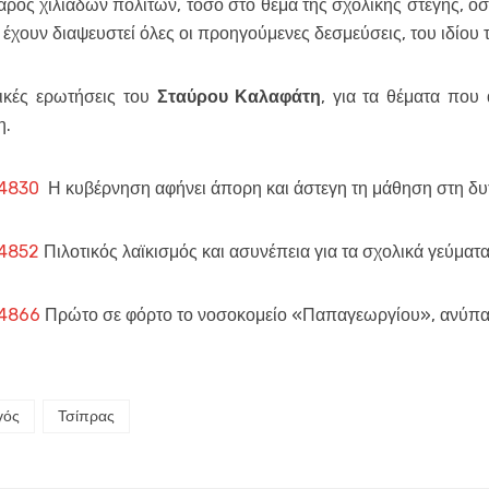
ρος χιλιάδων πολιτών, τόσο στο θέμα της σχολικής στέγης, όσο
 έχουν διαψευστεί όλες οι προηγούμενες δεσμεύσεις, του ιδίο
τικές ερωτήσεις του
Σταύρου Καλαφάτη
, για τα θέματα που
η.
=4830
Η κυβέρνηση αφήνει άπορη και άστεγη τη μάθηση στη δυ
=4852
Πιλοτικός λαϊκισμός και ασυνέπεια για τα σχολικά γεύματ
=4866
Πρώτο σε φόρτο το νοσοκομείο «Παπαγεωργίου», ανύπαρ
γός
Τσίπρας