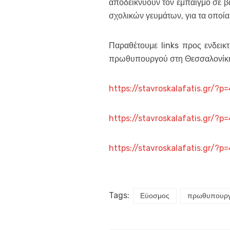
αποδεικνύουν τον εμπαιγμό σε βά
σχολικών γευμάτων, για τα οποία
Παραθέτουμε links προς ενδεικ
πρωθυπουργού στη Θεσσαλονίκ
https://stavroskalafatis.gr/?p
https://stavroskalafatis.gr/?p
https://stavroskalafatis.gr/?p
Tags:
Εύοσμος
πρωθυπουρ