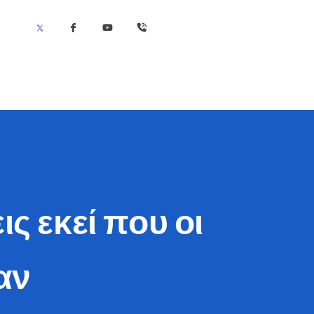
 εκεί που οι
αν