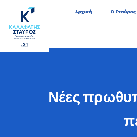
Αρχική
Ο Σταύρος
Νέες πρωθυπ
π