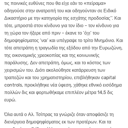
τις ποινικές ευθύνες που θα είχε εάν το «πείραμα»
οδηγούσε στην ανατροπή του και οδηγούνταν σε Ειδικό
Δικαστήριο με την κατηγορία της εσχάτης προδοσίας’’. Και
τότε, μπροστά στον κίνδυνο για τον ίδιο – τον κίνδυνο για
τη χώρα τον ήξερε από πριν – έκανε το ‘όχι’ του
δημοψηφίσματος ‘ναι’ και υπέγραψε το τρίτο Μνημόνιο. Και
τότε απετράπη η τραγωδία της εξόδου από την Ευρωζώνη,
της οικονομικής χρεοκοπίας και της κοινωνικής
παράλυσης. Δεν απετράπη, όμως, και το κόστος των
χειρισμών του. Διότι ακολούθησε κατάρρευση των
τραπεζών και του χρηματιστηρίου, επιβλήθηκαν capital
controls, προκλήθηκε νέα ύφεση, χάθηκε εθνικό εισόδημα
πολλών δις και φορτωθήκαμε επιπλέον μέτρα 14,5 δις
ευρώ.
Όλα αυτά ο Αλ. Τσίπρας τα γνώριζε όταν αποφάσιζε τη
διενέργεια δημοψηφίσματος εκ των προτέρων. Και τα