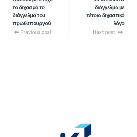
το διχασμό το
διάγγελμα με
διάγγελμα του
τέτοιο διχαστικό
πρωθυπουργού
λόγο
Previous post
Next post