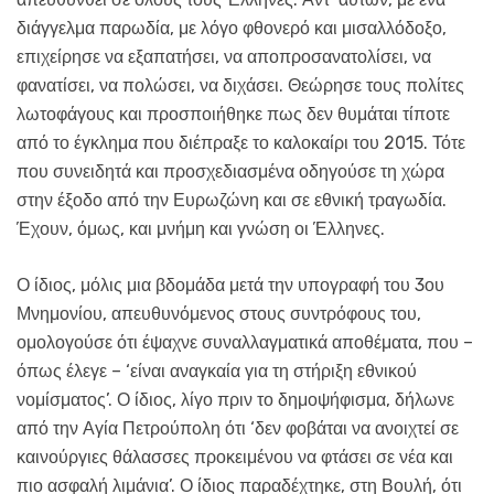
διάγγελμα παρωδία, με λόγο φθονερό και μισαλλόδοξο,
επιχείρησε να εξαπατήσει, να αποπροσανατολίσει, να
φανατίσει, να πολώσει, να διχάσει. Θεώρησε τους πολίτες
λωτοφάγους και προσποιήθηκε πως δεν θυμάται τίποτε
από το έγκλημα που διέπραξε το καλοκαίρι του 2015. Τότε
που συνειδητά και προσχεδιασμένα οδηγούσε τη χώρα
στην έξοδο από την Ευρωζώνη και σε εθνική τραγωδία.
Έχουν, όμως, και μνήμη και γνώση οι Έλληνες.
Ο ίδιος, μόλις μια βδομάδα μετά την υπογραφή του 3ου
Μνημονίου, απευθυνόμενος στους συντρόφους του,
ομολογούσε ότι έψαχνε συναλλαγματικά αποθέματα, που –
όπως έλεγε – ‘είναι αναγκαία για τη στήριξη εθνικού
νομίσματος’. Ο ίδιος, λίγο πριν το δημοψήφισμα, δήλωνε
από την Αγία Πετρούπολη ότι ‘δεν φοβάται να ανοιχτεί σε
καινούργιες θάλασσες προκειμένου να φτάσει σε νέα και
πιο ασφαλή λιμάνια’. Ο ίδιος παραδέχτηκε, στη Βουλή, ότι