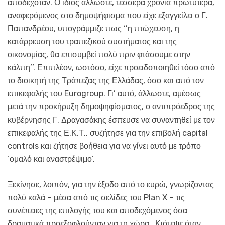
αποδεχόταν. Ο ίδιος άλλωστε, τέσσερα χρόνια πρωτύτερα,
αναφερόμενος στο δημοψήφισμα που είχε εξαγγείλει ο Γ.
Παπανδρέου, υπογράμμιζε πως ‘’η πτώχευση, η
κατάρρευση του τραπεζικού συστήματος και της
οικονομίας, θα επισυμβεί πολύ πριν φτάσουμε στην
κάλπη’’. Επιπλέον, ωστόσο, είχε προειδοποιηθεί τόσο από
το διοικητή της Τράπεζας της Ελλάδας, όσο και από τον
επικεφαλής του Eurogroup. Γι’ αυτό, άλλωστε, αμέσως
μετά την προκήρυξη δημοψηφίσματος, ο αντιπρόεδρος της
κυβέρνησης Γ. Δραγασάκης έσπευσε να συναντηθεί με τον
επικεφαλής της Ε.Κ.Τ., συζήτησε για την επιβολή capital
controls και ζήτησε βοήθεια για να γίνει αυτό με τρόπο
‘ομαλό και αναστρέψιμο’.
Ξεκίνησε, λοιπόν, για την έξοδο από το ευρώ, γνωρίζοντας
πολύ καλά – μέσα από τις σελίδες του Plan X – τις
συνέπειες της επιλογής του και αποδεχόμενος όσα
δραματικά προεξοφλούνταν για τη χώρα. Κιότεψε όταν