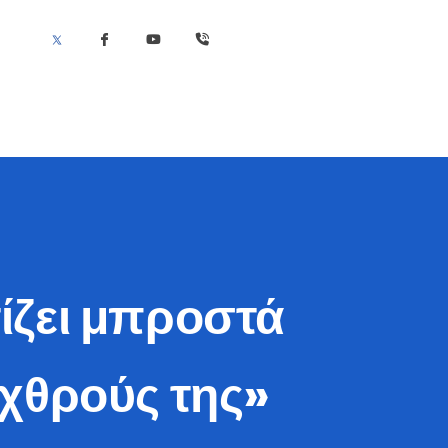
ίζει μπροστά
εχθρούς της»