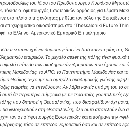
 πρωτοβουλίες του ίδιου του Πρωθυπουργού Κυριάκου Μητσοτά
»,
τόνισε ο Υφυπουργός Εσωτερικών αρμόδιος για θέματα Μακ
νε στο πλαίσιο της ενότητας με θέμα τον ρόλο της Εκπαίδευση
και επιχειρηματικό οικοσύστημα, στο “Thessaloniki Future Th
φή, το Ελληνο-Αμερικανικό Εμπορικό Επιμελητήριο
ς
«Τα τελευταία χρόνια δημιουργείται ένα hub καινοτομίας στη 
βληματικών εταιρειών. Το μεγάλο asset της πόλης είναι φυσικά
το υψηλό επίπεδο των ακαδημαϊκών ιδρυμάτων που έχουμε και 
ικής Μακεδονίας, το ΑΠΘ, το Πανεπιστήμιο Μακεδονίας και το
τήμιο Θράκης. Έχουμε μια ομπρέλα ακαδημαϊκής γνώσης υψηλο
οξες εταιρείες να επενδύσουν. Αν λάβει κανείς υπόψη του το στ
υτή έτι περαιτέρω σύμφωνα με τις τελευταίες γεωπολιτικές εξελ
όλης που διατηρεί η Θεσσαλονίκη, που διασφαλίζουν όχι μονάχ
ου θα φιλοξενηθούν στη Θεσσαλονίκη, όλα αυτά αποτελούν ένα 
οχή»
τόνισε ο Υφυπουργός Εσωτερικών και επισήμανε την
«φιλ
 κυβέρνησης τόσο σε επίπεδο νομοθετικό όσο και σε επίπεδο ε