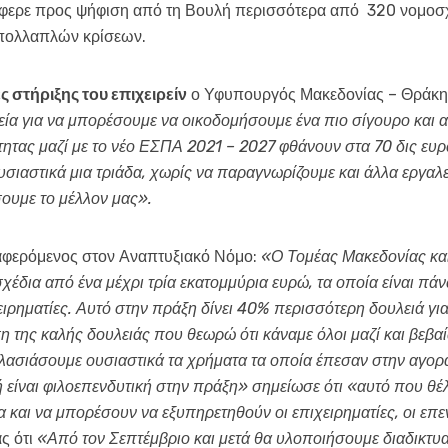
έφερε προς ψήφιση από τη Βουλή περισσότερα από 320 νομοσχέδ
ς πολλαπλών κρίσεων.
 στήριξης του επιχειρείν
ο Υφυπουργός Μακεδονίας – Θράκης
εία για να μπορέσουμε να οικοδομήσουμε ένα πιο σίγουρο και 
ητας μαζί με το νέο ΕΣΠΑ 2021 – 2027 φθάνουν στα 70 δις ευρώ
σιαστικά μια τριάδα, χωρίς να παραγνωρίζουμε και άλλα εργαλε
σουμε το μέλλον μας».
ναφερόμενος στον Αναπτυξιακό Νόμο:
«Ο Τομέας Μακεδονίας και
 σχέδια από ένα μέχρι τρία εκατομμύρια ευρώ, τα οποία είναι 
ειρηματίες. Αυτό στην πράξη δίνει 40% περισσότερη δουλειά για
υση της καλής δουλειάς που θεωρώ ότι κάναμε όλοι μαζί και βεβ
ασιάσουμε ουσιαστικά τα χρήματα τα οποία έπεσαν στην αγορά
 είναι φιλοεπενδυτική στην πράξη» σημείωσε ότι «αυτό που θέλ
α και να μπορέσουν να εξυπηρετηθούν οι επιχειρηματίες, οι επε
ς ότι
«Από τον Σεπτέμβριο και μετά θα υλοποιήσουμε διαδικτυα