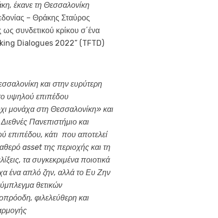
κη, έκανε τη Θεσσαλονίκη
εδονίας – Θράκης Σταύρος
ς ως συνδετικού κρίκου σ΄ένα
inking Dialogues 2022” (TFTD)
Θεσσαλονίκη και στην ευρύτερη
 το υψηλού επιπέδου
όχι μονάχα στη Θεσσαλονίκη» και
 Διεθνές Πανεπιστήμιο και
ύ επιπέδου, κάτι που αποτελεί
αθερό asset της περιοχής και τη
ίξεις, τα συγκεκριμένα ποιοτικά
α ένα απλό ζην, αλλά το Ευ Ζην
σύμπλεγμα θετικών
οπρόοδη, φιλελεύθερη και
φαρμογής