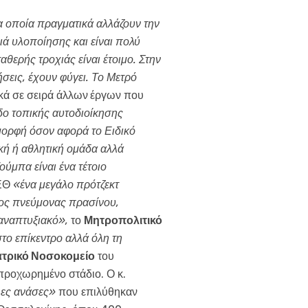
α οποία πραγματικά αλλάζουν την
χιά υλοποίησης και είναι πολύ
θερής τροχιάς είναι έτοιμο. Στην
εις, έχουν φύγει. Το Μετρό
κά σε σειρά άλλων
έργων που
εδο τοπικής αυτοδιοίκησης
 μορφή όσον αφορά το Ειδικό
ή ή αθλητική ομάδα αλλά
ύμπα είναι ένα τέτοιο
ΔΕΘ
«ένα μεγάλο πρότζεκτ
άλος πνεύμονας πρασίνου,
αναπτυξιακό»,
το
Μητροπολιτικό
το επίκεντρο αλλά όλη τη
ατρικό Νοσοκομείο
του
 προχωρημένο στάδιο. Ο κ.
λες ανάσες»
που επιλύθηκαν