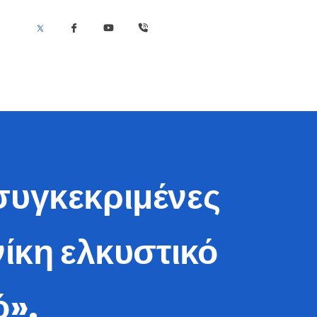
συγκεκριμένες
ίκη ελκυστικό
ό».