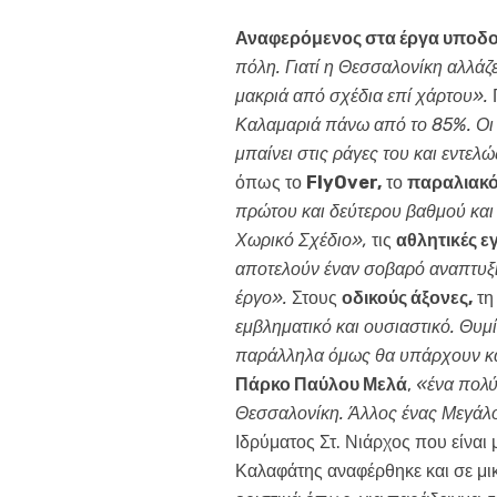
Αναφερόμενος στα έργα υποδ
πόλη. Γιατί η Θεσσαλονίκη αλλάζε
μακριά από σχέδια επί χάρτου».
Καλαμαριά πάνω από το 85%. Οι 
μπαίνει στις ράγες του και εντε
όπως το
FlyOver,
το
παραλιακ
πρώτου και δεύτερου βαθμού και 
Χωρικό Σχέδιο»,
τις
αθλητικές ε
αποτελούν έναν σοβαρό αναπτυξια
έργο».
Στους
οδικούς άξονες,
τη
εμβληματικό και ουσιαστικό. Θυμ
παράλληλα όμως θα υπάρχουν και
Πάρκο Παύλου Μελά
,
«ένα πολύ
Θεσσαλονίκη. Άλλος ένας Μεγάλ
Ιδρύματος Στ. Νιάρχος που είναι
Καλαφάτης αναφέρθηκε και σε μ