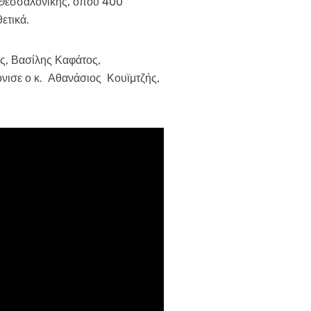
 Θεσσαλονίκης, όπου 400
ετικά.
ης, Βασίλης Καφάτος,
όνισε ο κ. Αθανάσιος Κουϊμτζής,