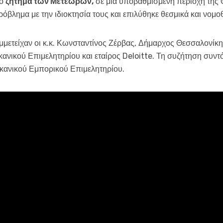
το
ζήτημα των Μετεώρων,
σε μια υποβαθμισμένη περιοχή της
πρόβλημα με την ιδιοκτησία τους και επιλύθηκε θεσμικά και νομοθ
μμετείχαν οι κ.κ. Κωνσταντίνος Ζέρβας, Δήμαρχος Θεσσαλονίκ
ανικού Επιμελητηρίου και εταίρος Deloitte. Τη συζήτηση συντ
ικανικού Εμπορικού Επιμελητηρίου.