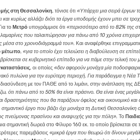
ομής στη Θεσσαλονίκη
, τόνισε ότι
«Υπάρχει μια σειρά έργων τ
ι και κυρίως αλλάζει διότι τα έργα υποδομής έχουν μπει σε τρο
Για το
Μετρό
υπογράμμισε ότι
«περισσότερο από το 82% της στα
λαμαρίνες που ταλαιπώρησαν για πάνω από 10 χρόνια επιχειρήσ
λώς μέσα στο χρονοδιάγραμμά του».
Και αναφέρθηκε επιγραμματι
ό μέτωπο
,
«για το οποίο έχει τελειώσει η διαβούλευση σε επίπ
βρίσκεται σε κυβερνητικό επίπεδο για να πάμε στην τελική του
γκαταστάσεις
, οι οποίες
«δεν αφορούν μονάχα μία ποδοσφαιρικ
κό πυλώνα για την ευρύτερη περιοχή. Για παράδειγμα η Νέα Το
 διασύνδεση με τον ΠΑΘΕ από το λιμάνι, στην ανάπλαση της 
ίζω, ότι πάνω από το 50% θα είναι πράσινο. Θα είναι ένας μεγ
 δραστηριότητες που θα παράξουν όφελος και οικονομικό και 
 σημαντικό έργο που βάζει όχι μονάχα τη Δυτική Θεσσαλονίκη σ
ος πνεύμονας πρασίνου και αναψυχής για την πόλη».
Το
Παιδι
 μια σημαντική δωρεά στο Φίλυρο 160 εκ. το οποίο βρίσκεται σε
ικρότερες παρεμβάσεις
«μικρά έργα που θεωρώ ότι δίνουν μεγά