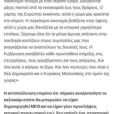
παγκόσμιο πόλεμο με έναν αόρατο εχθρό. Διεξάγονται
μάχες παντού από τα νοσοκομεία έως τους δρόμους. Ο
χάρτης της Ευρώπης κοκκίνισε, αλλά η χώρα μας κρατιέται
στο κίτρινο. Η παγκόσμια οικονομία βυθίζεται στην ύφεση,
αλλά η χώρα μας δανείζεται με τα ιστορικά χαμηλότερα
επιτόκια. Ξέρουμε όλοι ότι τα μέτρα άμυνας απέναντι στην
πανδημία κοστίζουν στους συμπολίτες μας που
αναγκάζονται να αναστείλουν τις δουλειές τους. Η
Κυβέρνηση καταβάλλει κάθε προσπάθεια στήριξης στις
επιχειρήσεις, τους εργαζόμενους και τους ανέργους. Και
όλα αυτά, ο κόσμος τα ξέρει. Και λέει «ευτυχώς που είναι η
Νέα Δημοκρατία και ο Κυριάκος Μητσοτάκης στο τιμόνι της
χώρας».
Η αντιπολίτευση επιμένει ότι πέρασε αναξιοποίητο το
καλοκαίρι οπότε θα μπορούσε να είχαν
δημιουργηθεί ΜΕΘ και να είχαν γίνει προσλήψεις
ιατρικού προσωπικού ενώ δεν υπήρξε ένα στρατηγικό