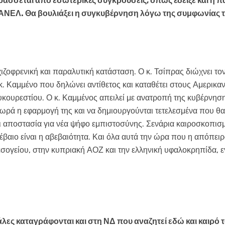
ράσσεται από εσωτερικές συγκρούσεις, όπως έδειξε και η π
των ΑΝΕΛ. Θα βουλιάξει η συγκυβέρνηση λόγω της συμφωνία
ιζοφρενική και παραλυτική κατάσταση. Ο κ. Τσίπρας διώχνει το
. Καμμένο που δηλώνει αντίθετος και καταθέτει στους Αμερικαν
ουρεστίου. Ο κ. Καμμένος απειλεί με ανατροπή της κυβέρνηση
ωρά η εφαρμογή της και να δημιουργούνται τετελεσμένα που θ
 αποστασία για νέα ψήφο εμπιστοσύνης. Σενάρια καιροσκοπισμο
βαιο είναι η αβεβαιότητα. Και όλα αυτά την ώρα που η απόπειρα
εσογείου, στην κυπριακή ΑΟΖ και την ελληνική υφαλοκρηπίδα, 
λες καταγράφονται και στη ΝΔ που αναζητεί εδώ και καιρό τ