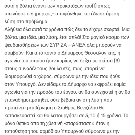
αυτή η βόλτα έναντι των προκατόχων του(!) όπως
υπενόησε ο δήμαρχος- αποφάνθηκε και έδωσε άμεση
λύση στο πρόβλημα.
Αλήθεια όλα αυτά τα χρόνια πώς δεν το είχαμε σκεφτεί; Μια
βόλτα, μια ιδέα, μια λύση, έτσι απλά! Στο μαγικό κόσμο των
ψευδαισθήσεων των ΣΥΡΙΖΑ – ΑΝΕΛ όλα μπορούν να
συμβούν. Και από κοντά ο Δήμαρχος Θεσσαλονίκης, η
αγωνία του οποίου ήταν κυρίως να δείξει με σκίτσα (!!)
στους συναδέλφους βουλευτές, πώς μπορεί να
διαμορφωθεί ο χώρος, σύμφωνα με την ιδέα που ήρθε
στον Υπουργό. Δεν είδαμε το Δήμαρχο να εκφράζει καμία
αγωνία για την πρόοδο του έργου, αν θα συνεχιστεί ή αν θα
επαναδημοπρατηθεί, ούτε βέβαια αν στη λύση που
προτείνει η κυβέρνηση ο Σταθμός Βενιζέλου θα
κατασκευαστεί και θα λειτουργήσει σε 3, 10 ή 15 χρόνια. Το
μόνο θετικό από τη χθεσινή «παράσταση» ήταν η
τοποθέτηση του αρμόδιου Υπουργού σύμφωνα με την