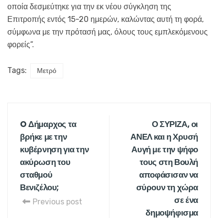
οποία δεσμεύτηκε για την εκ νέου σύγκληση της
Επιτροπής εντός 15-20 ημερών, καλώντας αυτή τη φορά,
σύμφωνα με την πρότασή μας, όλους τους εμπλεκόμενους
φορείς”.
Tags:
Μετρό
O Δήμαρχος τα
Ο ΣΥΡΙΖΑ, οι
βρήκε με την
ΑΝΕΛ και η Χρυσή
κυβέρνηση για την
Αυγή με την ψήφο
ακύρωση του
τους στη Βουλή
σταθμού
αποφάσισαν να
Βενιζέλου;
σύρουν τη χώρα
σε ένα
Previous post
δημοψήφισμα