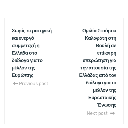
Χωρίς στρατηγική
Ομιλία Σταύρου
και ενεργό
Καλαφάτη στη
συμμετοχή η
Βουλή σε
Ελλάδα στο
επίκαιρη
διάλογο για το
επερώτηση για
μέλλον της
την απουσία της
Ευρώπης
Ελλάδας από τον
διάλογο για το
Previous post
μέλλον της
Ευρωπαϊκής
Ένωσης
Next post