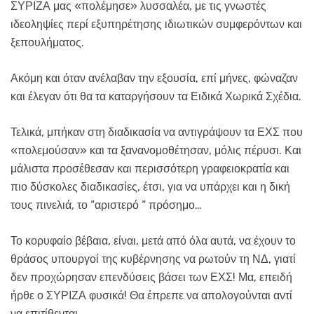
ΣΥΡΙΖΑ μας «πολέμησε» λυσσαλέα, με τις γνωστές
ιδεοληψίες περί εξυπηρέτησης ιδιωτικών συμφερόντων και
ξεπουλήματος.
Ακόμη και όταν ανέλαβαν την εξουσία, επί μήνες, φώναζαν
και έλεγαν ότι θα τα καταργήσουν τα Ειδικά Χωρικά Σχέδια.
Τελικά, μπήκαν στη διαδικασία να αντιγράψουν τα ΕΧΣ που
«πολεμούσαν» και τα ξανανομοθέτησαν, μόλις πέρυσι. Και
μάλιστα προσέθεσαν και περισσότερη γραφειοκρατία και
πιο δύσκολες διαδικασίες, έτσι, για να υπάρχει και η δική
τους πινελιά, το “αριστερό “ πρόσημο…
Το κορυφαίο βέβαια, είναι, μετά από όλα αυτά, να έχουν το
θράσος υπουργοί της κυβέρνησης να ρωτούν τη ΝΔ, γιατί
δεν προχώρησαν επενδύσεις βάσει των ΕΧΣ! Μα, επειδή
ήρθε ο ΣΥΡΙΖΑ φυσικά! Θα έπρεπε να απολογούνται αντί
να επιτίθενται…