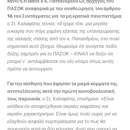
κάνει ό,τι έκανε ο κ. Παπανδρέου ως αρχηγός του
ΠΑΣΟΚ αναφορικά με την αναθεώρηση του άρθρου
16 του Συντάγματος για τα μη κρατικά πανεπιστήμια
,
ο Στ. Καλαφάτης τόνισε:
«Είχαμε τότε μια μεγάλη
ευκαιρία που πήγε χαμένη εξαιτίας της υπαναχώρησης,
της αλλαγής στάσης από τον κ. Παπανδρέου, στο πολύ
σημαντικό αυτό ζήτημα. Θεωρούμε ότι ανοίγεται πεδίο
δόξης λαμπρόν για το ΠΑΣΟΚ – ΚΙΝΑΛ να δείξει ότι
μπορεί ν΄ αντιλαμβάνεται τον νέο κόσμο όπως αυτός
πρέπει να λειτουργεί».
Για την αίσθηση που άφησαν τα μικρά κόμματα της
αντιπολίτευσης κατά την πρώτη κοινοβουλευτική
τους παρουσία
, ο Στ. Καλαφάτης επισήμανε:
«Είναι
αλήθεια ότι αποφεύχθηκαν ακραίες εκφράσεις και
ακραίοι χαρακτηρισμοί. Είναι όμως πολύ νωρίς για να
εξαχθούν ασφαλή συμπεράσματα για το πως θα
πορευτούν αυτά τα δύο κόμματα. Αυτό που μπορώ να