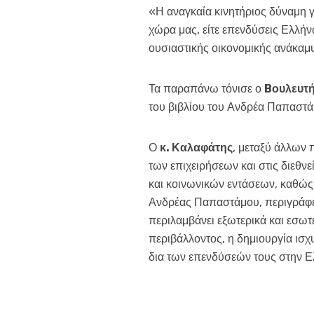
«Η αναγκαία κινητήριος δύναμη γι
χώρα μας, είτε επενδύσεις Ελλήν
ουσιαστικής οικονομικής ανάκαμψ
Τα παραπάνω τόνισε ο
B
ουλευτή
του βιβλίου του Ανδρέα Παπαστάμ
Ο
κ. Καλαφάτης
, μεταξύ άλλων 
των επιχειρήσεων και στις διεθν
και κοινωνικών εντάσεων, καθώς 
Ανδρέας Παπαστάμου, περιγράφει 
περιλαμβάνει εξωτερικά και εσωτ
περιβάλλοντος, η δημιουργία ισχ
δια των επενδύσεών τους στην Ε