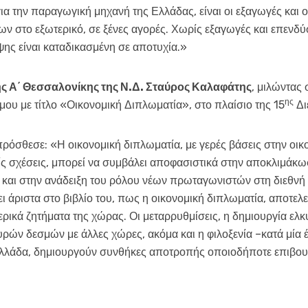
α την παραγωγική μηχανή της Ελλάδας, είναι οι εξαγωγές και οι
ων στο εξωτερικό, σε ξένες αγορές. Χωρίς εξαγωγές και επενδ
ης είναι καταδικασμένη σε αποτυχία.»
ς Α΄ Θεσσαλονίκης της Ν.Δ. Σταύρος Καλαφάτης
, μιλώντας
ης
ου με τίτλο «Οικονομική Διπλωματία», στο πλαίσιο της 15
Δι
πρόσθεσε: «Η οικονομική διπλωματία, με γερές βάσεις στην οικ
είς σχέσεις, μπορεί να συμβάλει αποφασιστικά στην αποκλιμάκ
και στην ανάδειξη του ρόλου νέων πρωταγωνιστών στη διεθνή 
άριστα στο βιβλίο του, πως η οικονομική διπλωματία, αποτελε
ερικά ζητήματα της χώρας. Οι μεταρρυθμίσεις, η δημιουργία ελ
υρών δεσμών με άλλες χώρες, ακόμα και η φιλοξενία –κατά μία
λλάδα, δημιουργούν συνθήκες αποτροπής οποιοδήποτε επιβουλε