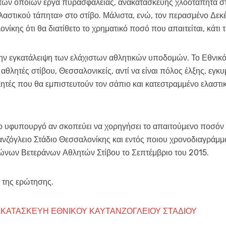
 των οποίων έργα πυρασφάλειας, ανακατασκευής χλοοτάπητα στο
λαστικού τάπητα» στο στίβο. Μάλιστα, ενώ, τον περασμένο Δεκέ
ης ότι θα διατίθετο το χρηματικό ποσό που απαιτείται, κάτι τέτ
ν εγκατάλειψη των ελάχιστων αθλητικών υποδομών. Το Εθνικό 
αθλητές στίβου, Θεσσαλονικείς, αντί να είναι πόλος έλξης, εγκ
λητές που θα εμπιστευτούν τον σάπιο και κατεστραμμένο ελαστικ
ο υφυπουργό αν σκοπεύει να χορηγήσει το απαιτούμενο ποσόν 
ζόγλειο Στάδιο Θεσσαλονίκης και εντός ποιου χρονοδιαγράμματ
νων Βετεράνων Αθλητών Στίβου το Σεπτέμβριο του 2015.
 της ερώτησης.
ΝΑΚΑΤΑΣΚΕΥΗ ΕΘΝΙΚΟΥ ΚΑΥΤΑΝΖΟΓΛΕΙΟΥ ΣΤΑΔΙΟΥ