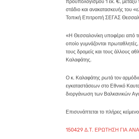
προϋπολογισμού 1 εκ. €, μεταξύ
στάδιο και ανακατασκευής του «ε
Τοπική Επιτροπή ΣΕΓΑΣ Θεσσαλονίκ
«Η Θεσσαλονίκη υποφέρει από τη
οποίο γυμνάζονται πρωταθλητές, 
τους δρομείς και τους άλλους αθ
Καλαφάτης.
Ο κ. Καλαφάτης ρωτά τον αρμόδι
εγκαταστάσεων στο Εθνικό Καυταν
διοργάνωση των Βαλκανικών Αγώ
Επισυνάπτεται το πλήρες κείμενο
150429 Δ.Τ. ΕΡΩΤΗΣΗ ΓΙΑ Α