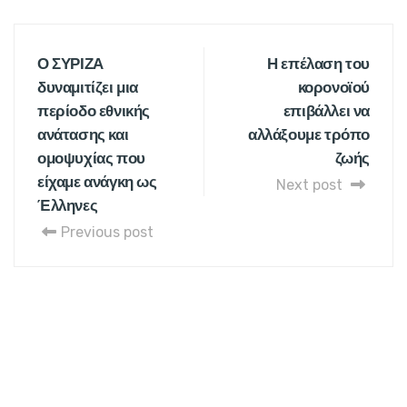
Ο ΣΥΡΙΖΑ
Η επέλαση του
δυναμιτίζει μια
κορονοϊού
περίοδο εθνικής
επιβάλλει να
ανάτασης και
αλλάξουμε τρόπο
ομοψυχίας που
ζωής
είχαμε ανάγκη ως
Next post
Έλληνες
Previous post