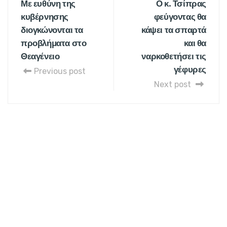
Με ευθύνη της
Ο κ. Τσίπρας
κυβέρνησης
φεύγοντας θα
διογκώνονται τα
κάψει τα σπαρτά
προβλήματα στο
και θα
Θεαγένειο
ναρκοθετήσει τις
γέφυρες
Previous post
Next post